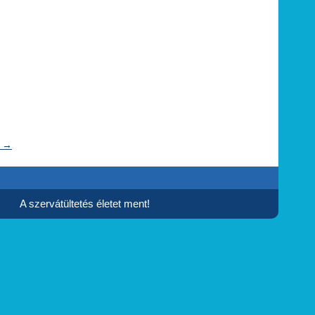
t
→
A szervátültetés életet ment!