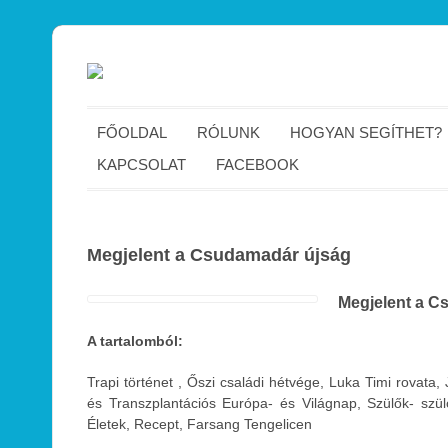
FŐOLDAL
RÓLUNK
HOGYAN SEGÍTHET?
KAPCSOLAT
FACEBOOK
Megjelent a Csudamadár újság
Megjelent a C
A tartalomból:
Trapi történet , Őszi családi hétvége, Luka Timi rovata, 
és Transzplantációs Európa- és Világnap, Szülők- szü
Életek, Recept, Farsang Tengelicen