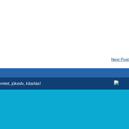
Next Pos
etet, jókedv, kitartás!