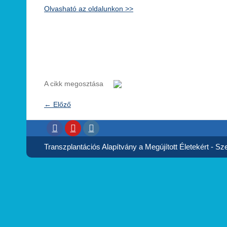
Olvasható az oldalunkon >>
A cikk megosztása
←
Előző
Transzplantációs Alapítvány a Megújított Életekért - Szer