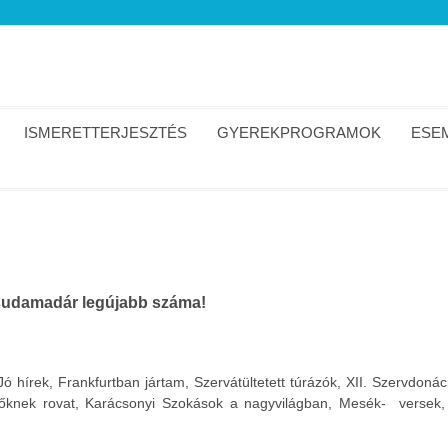
ISMERETTERJESZTÉS
GYEREKPROGRAMOK
ESEM
sudamadár legújabb száma!
Jó hírek, Frankfurtban jártam, Szervátültetett túrázók, XII. Szervdonác
lőknek rovat, Karácsonyi Szokások a nagyvilágban, Mesék- versek,