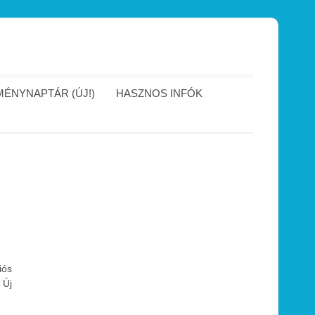
ÉNYNAPTÁR (ÚJ!)
HASZNOS INFÓK
iós
 Új