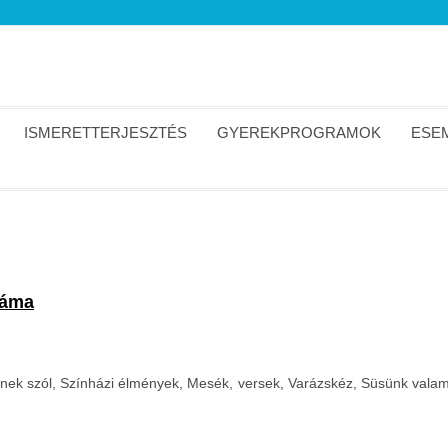
ISMERETTERJESZTÉS
GYEREKPROGRAMOK
ESEM
záma
ek szól, Színházi élmények, Mesék, versek, Varázskéz, Süsünk valami