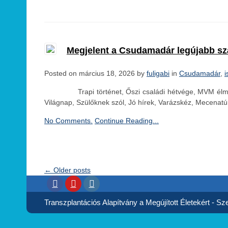
Megjelent a Csudamadár legújabb s
Posted on március 18, 2026 by
fuligabi
in
Csudamadár
,
i
Trapi történet, Őszi családi hétvége, MVM élményna
Világnap, Szülőknek szól, Jó hírek, Varázskéz, Mecenatú
No Comments.
Continue Reading...
← Older posts
Transzplantációs Alapítvány a Megújított Életekért - Szer