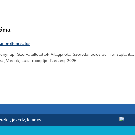
záma
smeretterjesztés
p, Szervátültetettek Világjátéka,Szervdonációs és Transzplantác
ra, Versek, Luca receptje, Farsang 2026.
etet, jókedv, kitartás!