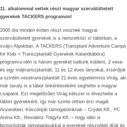
11. alkalommal vettek részt magyar szervátültetett
gyerekek TACKERS programon!
2005 óta minden évben részt vesznek magyar
szervátültetett gyerekek is a nemzetközi sí táborban, a
svájci Alpokban. A TACKERS (Transplant Adventure Camps
for Kids = Transzplantált Gyerekek Kalandtábora)
programra idén is három gyereket tudtunk küldeni, 2 vese-
és egy májtranszplantált, 11 és 12 éves lányokat, kísérőjük
a szintén vesetranszplantált 21 éves egyetemista Virág, aki
már tavaly is a tábor önkénteseként segítette a magyar
csapatot. Ezt megelőzően Virág kétszer is élvezhette a
tábort gyerekként, így már szinte otthon érzi magát
Anzereben. Köszönjük támogatóinknak – Crydet Kft., PC
Aréna Kft., Residenz Tölgyfa Kft. – hogy idén is
biztosították támogatásukkal a gyerekek részvételi díját és