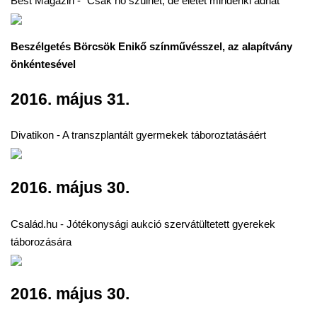
Best Magazin - "Csak nő szülhet, de életet mindenki adhat"
Beszélgetés Börcsök Enikő színművésszel, az alapítvány
önkéntesével
2016. május 31.
Divatikon - A transzplantált gyermekek táboroztatásáért
2016. május 30.
Család.hu - Jótékonysági aukció szervátültetett gyerekek
táborozására
2016. május 30.