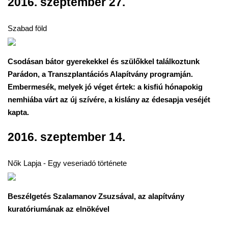
2016. szeptember 27.
Szabad föld
Csodásan bátor gyerekekkel és szülőkkel találkoztunk
Parádon, a Transzplantációs Alapítvány programján.
Embermesék, melyek jó véget értek: a kisfiú hónapokig
nemhiába várt az új szívére, a kislány az édesapja veséjét
kapta.
2016. szeptember 14.
Nők Lapja - Egy veseriadó története
Beszélgetés Szalamanov Zsuzsával, az alapítvány
kuratóriumának az elnökével