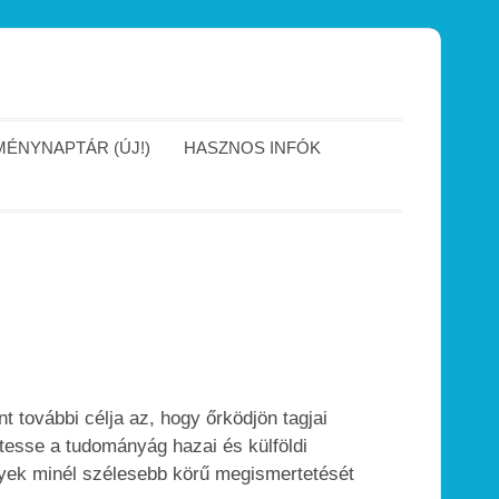
ÉNYNAPTÁR (ÚJ!)
HASZNOS INFÓK
t további célja az, hogy őrködjön tagjai
rtesse a tudományág hazai és külföldi
nyek minél szélesebb körű megismertetését