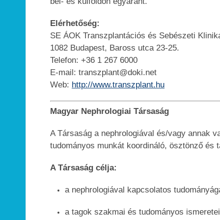
bel- és külföldön egyaránt.
Elérhetőség:
SE ÁOK Transzplantációs és Sebészeti Klinik
1082 Budapest, Baross utca 23-25.
Telefon: +36 1 267 6000
E-mail: transzplant@doki.net
Web:
http://www.transzplant.hu
Magyar Nephrologiai Társaság
A Társaság a nephrologiával és/vagy annak val
tudományos munkát koordináló, ösztönző és tá
A Társaság célja:
a nephrologiával kapcsolatos tudományága
a tagok szakmai és tudományos ismeretei