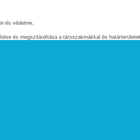
te és védelme,
ítése és megszilárdítása a társszakmákkal és határterülete
latban,
udományágak korszerű szemléletét és módszertanát,
zi eredményeit,
mazását,
t és a kutatási eredmények megismerését hazai és nemzetkö
ovábbképzés támogatása,