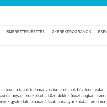
ISMERETTERJESZTÉS
GYEREKPROGRAMOK
ESEM
lesztése, a tagok tudományos ismereteinek bővítése, valamin
kölcsi és anyagi érdekeiket a közérdekkel összhangban, isme
nyek gyakorlati felhasználását, a magyar kutatási eredmé