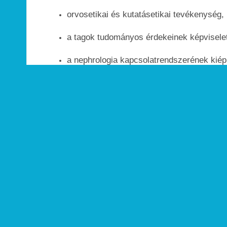
orvosetikai és kutatásetikai tevékenység,
a tagok tudományos érdekeinek képvisele
a nephrologia kapcsolatrendszerének kiép
A Társaság feladata:
állást foglal a szakma fejlődésével kapcso
fejleszti a nephrologiával kapcsolatos t
ismerteti a nephrologia hazai és nemzetkö
elősegíti az eredmények gyakorlati alkal
támogatja a magyar nephrologiai kutatás
a magas szintű képzés, szakképzés és t