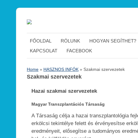
FŐOLDAL
RÓLUNK
HOGYAN SEGÍTHET?
KAPCSOLAT
FACEBOOK
Home
»
HASZNOS INFÓK
»
Szakmai szervezetek
Szakmai szervezetek
Hazai szakmai szervezetek
Magyar Transzplantációs Társaság
A Társaság célja a hazai transzplantológia fej
erkölcsi tekintélye felett és érvényesítse er
eredményeit, elősegítse a tudományos eredmé