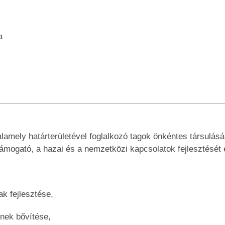
a
amely határterületével foglalkozó tagok önkéntes társulásán
mogató, a hazai és a nemzetközi kapcsolatok fejlesztését 
k fejlesztése,
nek bővítése,