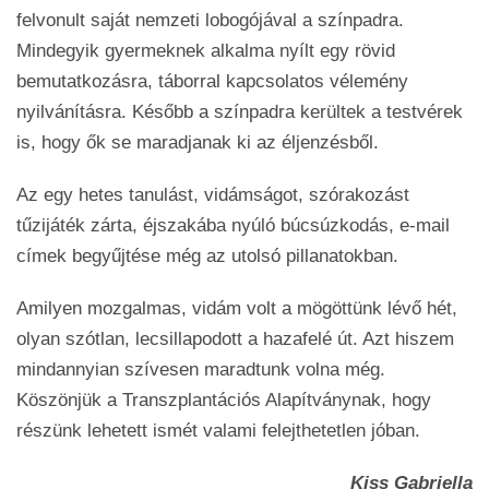
felvonult saját nemzeti lobogójával a színpadra.
Mindegyik gyermeknek alkalma nyílt egy rövid
bemutatkozásra, táborral kapcsolatos vélemény
nyilvánításra. Később a színpadra kerültek a testvérek
is, hogy ők se maradjanak ki az éljenzésből.
Az egy hetes tanulást, vidámságot, szórakozást
tűzijáték zárta, éjszakába nyúló búcsúzkodás, e-mail
címek begyűjtése még az utolsó pillanatokban.
Amilyen mozgalmas, vidám volt a mögöttünk lévő hét,
olyan szótlan, lecsillapodott a hazafelé út. Azt hiszem
mindannyian szívesen maradtunk volna még.
Köszönjük a Transzplantációs Alapítványnak, hogy
részünk lehetett ismét valami felejthetetlen jóban.
Kiss Gabriella