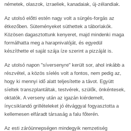
németek, olaszok, izraeliek, kanadaiak, új-zélandiak.
Az utolsó előtti estén nagy volt a sürgés-forgás az
étkezőben. Süteményeket süthettek a táborlakók.
Közösen dagasztottunk kenyeret, majd mindenki maga
formálhatta meg a harapnivalóját, és egyedül
készíthette el saját szája íze szerint a pizzáját is.
Az utolsó napon "síversenyre" került sor, ahol inkább a
részvétel, a közös síelés volt a fontos, nem pedig az,
hogy ki mennyi idő alatt teljesítette a távot. Együtt
síeltek transzplantáltak, testvérek, szülők, önkéntesek,
oktatók. A verseny után az igazán kiérdemelt,
ínycsiklandó grillételeket jó étvággyal fogyasztotta a
kellemesen elfáradt társaság a falu főterén.
Az esti záróünnepségen mindegyik nemzetiség