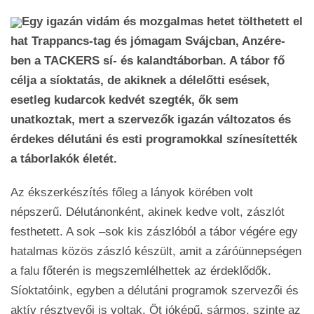
Egy igazán vidám és mozgalmas hetet tölthetett el
hat Trappancs-tag és jómagam Svájcban, Anzére-
ben a TACKERS sí- és kalandtáborban. A tábor fő
célja a síoktatás, de akiknek a délelőtti esések,
esetleg kudarcok kedvét szegték, ők sem
unatkoztak, mert a szervezők igazán változatos és
érdekes délutáni és esti programokkal színesítették
a táborlakók életét.
Az ékszerkészítés főleg a lányok körében volt
népszerű. Délutánonként, akinek kedve volt, zászlót
festhetett. A sok –sok kis zászlóból a tábor végére egy
hatalmas közös zászló készült, amit a záróünnepségen
a falu főterén is megszemlélhettek az érdeklődők.
Síoktatóink, egyben a délutáni programok szervezői és
aktív résztvevői is voltak. Öt jóképű, sármos, szinte az