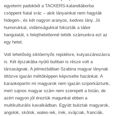
egyetemi padokból a TACKERS-kalandtáborba
csöppent fiatal srác – akik lányainkat nem hagyták
hidegen-, és két nagyon aranyos, kedves lány. Jó
humorukkal, vidámságukkal fokozták a tábor
hangulatát, s felejthetetlenné tették számunkra ezt az
egy hetet.
Volt lehetőség siklóernyős repülésre, kutyaszánozásra
is. Két éjszakába nyúló buliban is része volt a
társaságnak. A jelmezbálban Szabina magyar lánynak
öltözve igazán méltóképpen képviselte hazánkat. A
karaokepartin mi magyarok nem igazán sziporkáztunk,
mert sajnos magyar szám nem szerepelt a listán, de
azért nagyon jól éreztük magunkat ebben a
multikulturális kavalkádban. Együtt buliztak magyarok,
angolok, skótok, wales-iek, írek, svájciak, franciák,