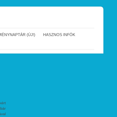
ÉNYNAPTÁR (ÚJ!)
HASZNOS INFÓK
kért
 bár
ával