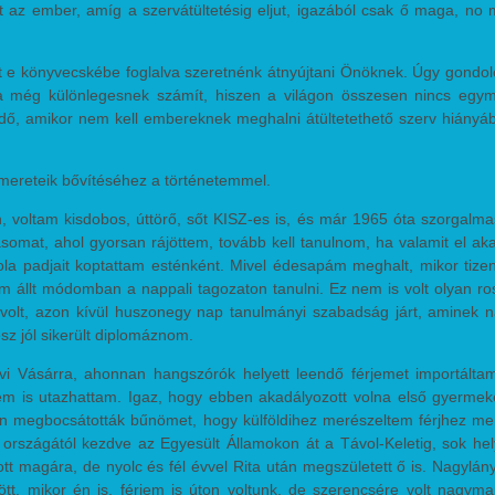
t az ember, amíg a szervátültetésig eljut, igazából csak ő maga, no
t e könyvecskébe foglalva szeretnénk átnyújtani Önöknek. Úgy gondo
 még különlegesnek számít, hiszen a világon összesen nincs egymi
 idő, amikor nem kell embereknek meghalni átültetethető szerv hiányá
smereteik bővítéséhez a történetemmel.
 voltam kisdobos, úttörő, sőt KISZ-es is, és már 1965 óta szorgalm
somat, ahol gyorsan rájöttem, tovább kell tanulnom, ha valamit el ak
la padjait koptattam esténként. Mivel édesapám meghalt, mikor tize
 állt módomban a nappali tagozaton tanulni. Ez nem is volt olyan ro
 volt, azon kívül huszonegy nap tanulmányi szabadság járt, aminek 
sz jól sikerült diplomáznom.
divi Vásárra, ahonnan hangszórók helyett leendő férjemet importálta
nem is utazhattam. Igaz, hogy ebben akadályozott volna első gyerme
után megbocsátották bűnömet, hogy külföldihez merészeltem férjhez me
országától kezdve az Egyesült Államokon át a Távol-Keletig, sok he
tt magára, de nyolc és fél évvel Rita után megszületett ő is. Nagylá
ött, mikor én is, férjem is úton voltunk, de szerencsére volt nagym