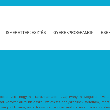
ISMERETTERJESZTÉS
GYEREKPROGRAMOK
ESEM
ötlete volt, hogy a Transzplantációs Alapítvány a Megújított Élete
l könyvet állítsunk össze. Az ötletet nagyszerűnek tartottam, mert
 még több nem, és a transzplantáció egyenlő szervátültetés fogalm