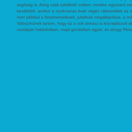
segítség is. Amíg csak üzletkötő voltam, minden egyszerű vol
kezdődött, amikor a nyolcvanas évek végén rábeszéltek az os
mint például a fizetésemelések, jutalmak megállapítása, a 
Valószínűnek tartom, hogy ez a sok stressz is közrejátszott
osztályán haldokoltam, majd gondoltam egyet, és ahogy Pén
Azt hittük, hogy meggyógyultam, de rövidesen kiderült, hog
veseelégtelenségem lett, irány a dialízis. Egyszerre csak 
életemet egy lassú, helyhez kötött életre kell cserélnem. El
fiatalokkal találkoztam, akiknek még el sem kezdődött az é
magamat, beláttam, hogy a legtöbb embernek egész életéb
életemben van mire emlékeznem. Hamarosan a II. számú Bel
ahol kirándulást, karácsonyi ünnepséget szerveztem, autóbe
egyebek. Megint volt nyüzsgés az életemben. Egészen 1
ajándékát, az új vesémet. Abban az évben 155-re tervezték a
tudja miért, velem túlteljesítették a tervet, én voltam a 156. 
A transzplantáció jól sikerült, a tizenhatodik napon már ot
házat, mert tisztaságmániás vagyok. Ezt viseli el a család
egy sportegyesülete a szervátültetetteknek. Rövidesen tagj
(MTSE), de különböző családi okok miatt csak 1996. auguszt
csodálatos rendezvény volt, ami kihatott egész további él