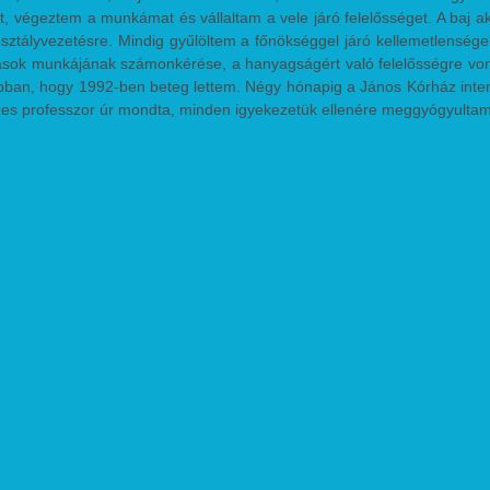
t, végeztem a munkámat és vállaltam a vele járó felelősséget. A baj a
ztályvezetésre. Mindig gyűlöltem a főnökséggel járó kellemetlensége
mások munkájának számonkérése, a hanyagságért való felelősségre vo
 abban, hogy 1992-ben beteg lettem. Négy hónapig a János Kórház inte
zes professzor úr mondta, minden igyekezetük ellenére meggyógyultam
y egy rapid lefolyású, ritka autoimmun betegség következtében krón
azzal a ténnyel kellett szembesülnöm, hogy a nyüzsgő, színes, utaz
einte nagyon sajnáltam magamat. Amikor azonban a dialízis állomáson o
lete, akik még semmit nem tapasztalhattak meg a világból, elszégyel
en nem jut annyi élmény, ami nekem addig jutott, és egész hátra
klinika Dialízis állomásán a Vesebetegek Egyesületének elnöke let
hajtási engedélyt szereztem a kezeltek számára a klinika területér
994. december 26-ig, amikor megkaptam életem legszebb karácso
 budapesti Transzplantációs Klinikán a veseátültetések számát, és a c
Köszönöm a klinika dolgozóinak, hogy így döntöttek.
thon voltam, a tizenhetediken meg már végig takarítottam a háromszi
om a legnehezebben! 1995 novemberében jutott tudomásomra, hogy lét
a is lettem az Magyar Transzplantáltak Kulturális és Sportegyesület
usban vettem részt először az általa szervezett programon. Ez egy o
etemre. A tíz napos, Millecentenáriumi Emlékversenyen nyolc ország