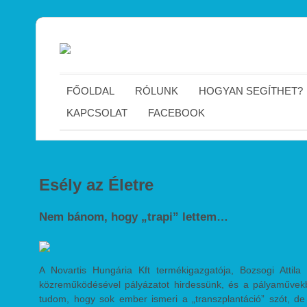
FŐOLDAL
RÓLUNK
HOGYAN SEGÍTHET?
KAPCSOLAT
FACEBOOK
Esély az Életre
Nem bánom, hogy „trapi” lettem…
A Novartis Hungária Kft termékigazgatója, Bozsogi Attila 
közreműködésével pályázatot hirdessünk, és a pályaművekbő
tudom, hogy sok ember ismeri a „transzplantáció” szót, de