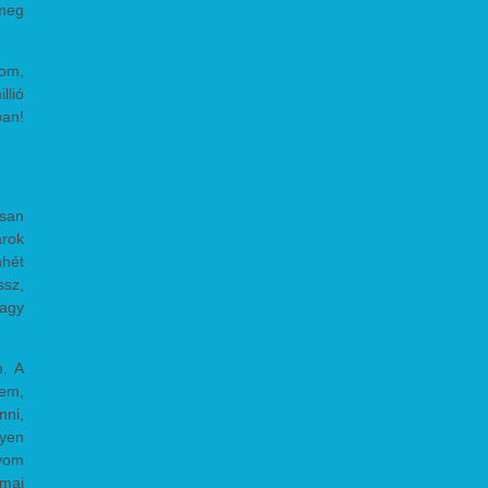
 meg
lom,
llió
ban!
asan
arok
nhét
ssz,
nagy
m. A
kem,
nni,
lyen
nyom
amai