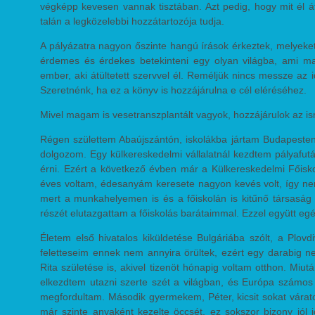
végképp kevesen vannak tisztában. Azt pedig, hogy mit él á
talán a legközelebbi hozzátartozója tudja.
A pályázatra nagyon őszinte hangú írások érkeztek, melyeke
érdemes és érdekes betekinteni egy olyan világba, ami ma
ember, aki átültetett szervvel él. Reméljük nincs messze az
Szeretnénk, ha ez a könyv is hozzájárulna e cél eléréséhez.
Mivel magam is vesetranszplantált vagyok, hozzájárulok az i
Régen születtem Abaújszántón, iskolákba jártam Budapesten,
dolgozom. Egy külkereskedelmi vállalatnál kezdtem pályafutá
érni. Ezért a következő évben már a Külkereskedelmi Főisko
éves voltam, édesanyám keresete nagyon kevés volt, így nem
mert a munkahelyemen is és a főiskolán is kitűnő társaság
részét elutazgattam a főiskolás barátaimmal. Ezzel együtt egé
Életem első hivatalos kiküldetése Bulgáriába szólt, a Plov
feletteseim ennek nem annyira örültek, ezért egy darabig 
Rita születése is, akivel tizenöt hónapig voltam otthon. Mi
elkezdtem utazni szerte szét a világban, és Európa számos 
megfordultam. Második gyermekem, Péter, kicsit sokat várato
már szinte anyaként kezelte öccsét, ez sokszor bizony jól j