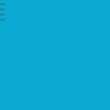
kkor
ket,
nás.
nzív
.
ikus
gató
lyan
ltem
lévő
tem,
e és
nyi
suda
ntes
ezik
ének
lyan
ból,