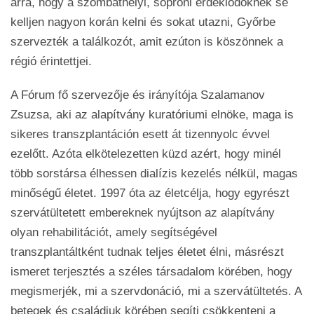
arra, hogy a szombathelyi, soproni érdeklődőknek se
kelljen nagyon korán kelni és sokat utazni, Győrbe
szervezték a találkozót, amit ezúton is köszönnek a
régió érintettjei.
A Fórum fő szervezője és irányítója Szalamanov
Zsuzsa, aki az alapítvány kuratóriumi elnöke, maga is
sikeres transzplantáción esett át tizennyolc évvel
ezelőtt. Azóta elkötelezetten küzd azért, hogy minél
több sorstársa élhessen dialízis kezelés nélkül, magas
minőségű életet. 1997 óta az életcélja, hogy egyrészt
szervátültetett embereknek nyújtson az alapítvány
olyan rehabilitációt, amely segítségével
transzplantáltként tudnak teljes életet élni, másrészt
ismeret terjesztés a széles társadalom körében, hogy
megismerjék, mi a szervdonáció, mi a szervátültetés. A
betegek és családjuk körében segíti csökkenteni a