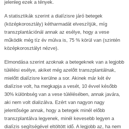
jelenleg ezek a tények.
A statisztikák szerint a dialízisre járó betegek
(középkorosztály) kétharmadát elveszítjük, míg
transzplantációnál annak az esélye, hogy a vese
működik még tíz év múlva is, 75 % körül van (szintén
középkorosztályt nézve).
Elmondása szerint azoknak a betegeknek van a legjobb
túlélési esélye, akiket még azelőtt transzplantálnak,
mielőtt dialízisre kerülne a sor. Akinek már két év
dialízise volt, ha megkapja a vesét, 10 évvel később
30% különbség van a vese túlélésében, annak javára,
aki nem volt dializálva. Ezért van nagyon nagy
jelentősége annak, hogy a betegek minél előbb
transzplantálva legyenek, minél kevesebb legyen a
dialízis segítségével eltöltött idő. A legjobb az, ha nem