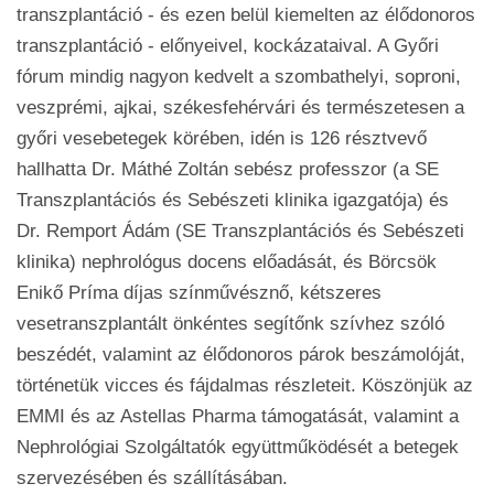
transzplantáció - és ezen belül kiemelten az élődonoros
transzplantáció - előnyeivel, kockázataival. A Győri
fórum mindig nagyon kedvelt a szombathelyi, soproni,
veszprémi, ajkai, székesfehérvári és természetesen a
győri vesebetegek körében, idén is 126 résztvevő
hallhatta Dr. Máthé Zoltán sebész professzor (a SE
Transzplantációs és Sebészeti klinika igazgatója) és
Dr. Remport Ádám (SE Transzplantációs és Sebészeti
klinika) nephrológus docens előadását, és Börcsök
Enikő Príma díjas színművésznő, kétszeres
vesetranszplantált önkéntes segítőnk szívhez szóló
beszédét, valamint az élődonoros párok beszámolóját,
történetük vicces és fájdalmas részleteit. Köszönjük az
EMMI és az Astellas Pharma támogatását, valamint a
Nephrológiai Szolgáltatók együttműködését a betegek
szervezésében és szállításában.