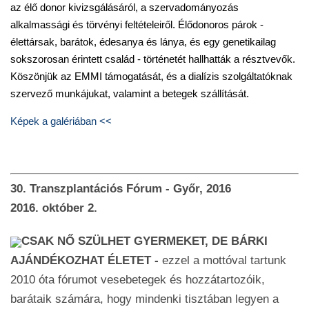
az élő donor kivizsgálásáról, a szervadományozás
alkalmassági és törvényi feltételeiről. Élődonoros párok -
élettársak, barátok, édesanya és lánya, és egy genetikailag
sokszorosan érintett család - történetét hallhatták a résztvevők.
Köszönjük az EMMI támogatását, és a dialízis szolgáltatóknak
szervező munkájukat, valamint a betegek szállítását.
Képek a galériában <<
30. Transzplantációs Fórum - Győr, 2016
2016. október 2.
CSAK NŐ SZÜLHET GYERMEKET, DE BÁRKI
AJÁNDÉKOZHAT ÉLETET -
ezzel a mottóval tartunk
2010 óta fórumot vesebetegek és hozzátartozóik,
barátaik számára, hogy mindenki tisztában legyen a