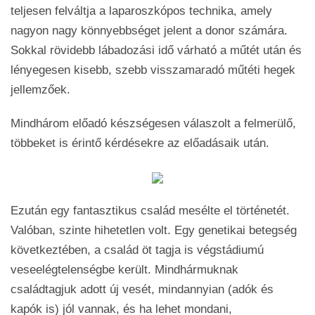
teljesen felváltja a laparoszkópos technika, amely
nagyon nagy könnyebbséget jelent a donor számára.
Sokkal rövidebb lábadozási idő várható a műtét után és
lényegesen kisebb, szebb visszamaradó műtéti hegek
jellemzőek.
Mindhárom előadó készségesen válaszolt a felmerülő,
többeket is érintő kérdésekre az előadásaik után.
Ezután egy fantasztikus család mesélte el történetét.
Valóban, szinte hihetetlen volt. Egy genetikai betegség
következtében, a család öt tagja is végstádiumú
veseelégtelenségbe került. Mindhármuknak
családtagjuk adott új vesét, mindannyian (adók és
kapók is) jól vannak, és ha lehet mondani,