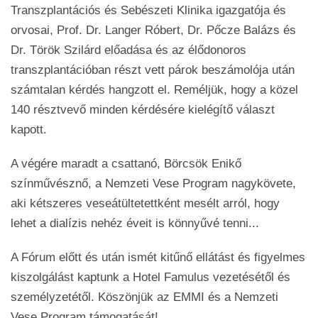
Transzplantációs és Sebészeti Klinika igazgatója és
orvosai, Prof. Dr. Langer Róbert, Dr. Pőcze Balázs és
Dr. Török Szilárd előadása és az élődonoros
transzplantációban részt vett párok beszámolója után
számtalan kérdés hangzott el. Reméljük, hogy a közel
140 résztvevő minden kérdésére kielégítő választ
kapott.
A végére maradt a csattanó, Börcsök Enikő
színművésznő, a Nemzeti Vese Program nagykövete,
aki kétszeres veseátültetettként mesélt arról, hogy
lehet a dialízis nehéz éveit is könnyűvé tenni...
A Fórum előtt és után ismét kitűnő ellátást és figyelmes
kiszolgálást kaptunk a Hotel Famulus vezetésétől és
személyzetétől. Köszönjük az EMMI és a Nemzeti
Vese Program támogatását!