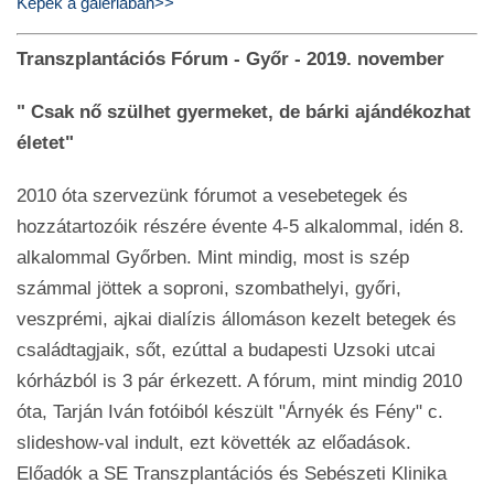
Képek a galériában>>
Transzplantációs Fórum - Győr - 2019. november
" Csak nő szülhet gyermeket, de bárki ajándékozhat
életet"
2010 óta szervezünk fórumot a vesebetegek és
hozzátartozóik részére évente 4-5 alkalommal, idén 8.
alkalommal Győrben. Mint mindig, most is szép
számmal jöttek a soproni, szombathelyi, győri,
veszprémi, ajkai dialízis állomáson kezelt betegek és
családtagjaik, sőt, ezúttal a budapesti Uzsoki utcai
kórházból is 3 pár érkezett. A fórum, mint mindig 2010
óta, Tarján Iván fotóiból készült "Árnyék és Fény" c.
slideshow-val indult, ezt követték az előadások.
Előadók a SE Transzplantációs és Sebészeti Klinika