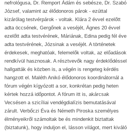
nefrológusa, Dr. Remport Ádám és sebésze, Dr. Szabó
József, valamint az élődonoros párok - ezúttal
kizárólag testvérpárok - voltak. Klára 2 évvel ezelőtt
adta öccsének, Gergőnek a veséjét, Ágnes 20 évvel
ezelőtt adta testvérének, Máriának, Edina pedig fél éve
adta testvérének, Józsinak a veséjét. A történetek
érdekesek, meghatóak, felemelők voltak, az előadások
rendkívül hasznosak. A résztvevők nagy érdeklődéssel
hallgatták és közben is, a végén is rengeteg kérdés
hangzott el. Maléth Anikó élődonoros koordinátornál a
fórum végén kígyózott a sor, konkrétan pedig heten
kértek hozzá időpontot. A fórum itt is, akárcsak
Vecsésen a szicíliai vendégdialízis bemutatásával
zárult. Verbőczi Éva és Németh Piroska személyes
élményeikről számoltak be és mindenkit biztattak
(biztatunk), hogy induljon el, lásson világot, mert kiváló