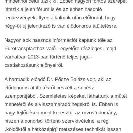
mindenhol célul tűzik ki. Ebben nagyon fontos szerepet
játszik a jelen fórum is és az ehhez hasonló
rendezvények. Ilyen alkalmak után előfordul, hogy
négy-öt új jelentkező is van élődonoros átültetésre.
Nagyon sok hasznos információt kaptunk tőle az
Eurotransplanthoz való - egyelőre részleges, majd
várhatóan 2013-ban történő teljes jogú -
csatlakozásunk előnyeiről.
A harmadik előadó Dr. Pőcze Balázs volt, aki az
élődonoros átültetésről beszélt a sebész
szempontjából. Szemléletes képeket láthattunk a műtét
menetéről és a visszamaradó hegekről is. Ebben is
nagy fejlődésen ment keresztül az orvostudomány,
hiszen a donorból történő szervkivételnél a régi
„köldöktől a hátközépig” metszéses technikát lassan