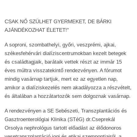
CSAK NŐ SZÜLHET GYERMEKET, DE BÁRKI
AJÁNDÉKOZHAT ÉLETET!"
A soproni, szombathelyi, győri, veszprémi, ajkai,
székesfehérvári dialíziscentrumokban kezelt betegek
és családtagjaik, barátaik vettek részt az immár 15
éves múltra visszatekintő rendezvényen. A fórumot
mindig vasárnap tartjuk, mert ez az egyetlen nap,
amikor a dialíziskezelés nem akadályozza a részvételt,
és általában a hozzátartozók sem dolgoznak vasárnap.
A rendezvényen a SE Sebészeti, Transzplantációs és
Gasztroenterológiai Klinika (STéG) dr.Cseprekál
Orsolya nephrológus tartott előadást az élődonoros
vesetranszplantáció jogi és etikai szempontjairól, a