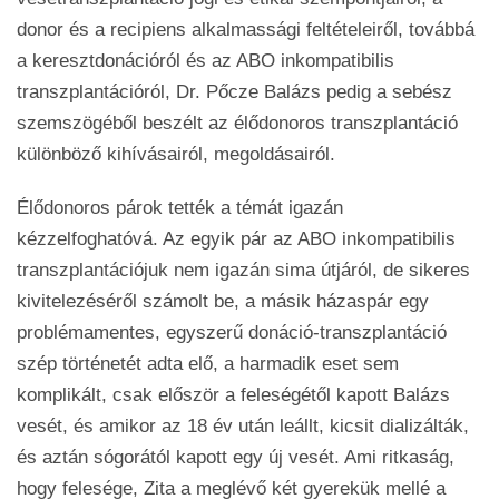
donor és a recipiens alkalmassági feltételeiről, továbbá
a keresztdonációról és az ABO inkompatibilis
transzplantációról, Dr. Pőcze Balázs pedig a sebész
szemszögéből beszélt az élődonoros transzplantáció
különböző kihívásairól, megoldásairól.
Élődonoros párok tették a témát igazán
kézzelfoghatóvá. Az egyik pár az ABO inkompatibilis
transzplantációjuk nem igazán sima útjáról, de sikeres
kivitelezéséről számolt be, a másik házaspár egy
problémamentes, egyszerű donáció-transzplantáció
szép történetét adta elő, a harmadik eset sem
komplikált, csak először a feleségétől kapott Balázs
vesét, és amikor az 18 év után leállt, kicsit dializálták,
és aztán sógorától kapott egy új vesét. Ami ritkaság,
hogy felesége, Zita a meglévő két gyerekük mellé a