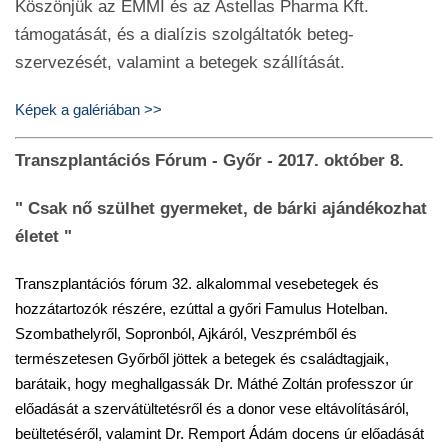
Köszönjük az EMMI és az Astellas Pharma Kft.
támogatását, és a dialízis szolgáltatók beteg-
szervezését, valamint a betegek szállítását.
Képek a galériában >>
Transzplantációs Fórum - Győr - 2017. október 8.
" Csak nő szülhet gyermeket, de bárki ajándékozhat
életet "
Transzplantációs fórum 32. alkalommal vesebetegek és
hozzátartozók részére, ezúttal a győri Famulus Hotelban.
Szombathelyről, Sopronból, Ajkáról, Veszprémből és
természetesen Győrből jöttek a betegek és családtagjaik,
barátaik, hogy meghallgassák Dr. Máthé Zoltán professzor úr
előadását a szervátültetésről és a donor vese eltávolításáról,
beültetéséről, valamint Dr. Remport Ádám docens úr előadását