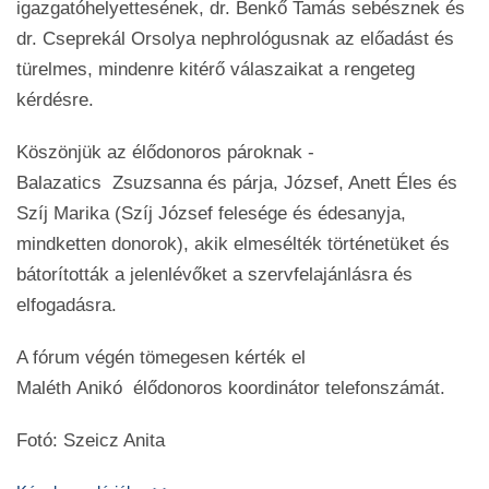
igazgatóhelyettesének, dr. Benkő Tamás sebésznek és
dr. Cseprekál Orsolya nephrológusnak az előadást és
türelmes, mindenre kitérő válaszaikat a rengeteg
kérdésre.
Köszönjük az élődonoros pároknak -
Balazatics
Zsuzsanna
és párja, József, Anett Éles és
Szíj
Marika
(Szíj József felesége és édesanyja,
mindketten donorok), akik elmesélték történetüket és
bátorították a jelenlévőket a szervfelajánlásra és
elfogadásra.
A fórum végén tömegesen kérték el
Maléth
Anikó
élődonoros koordinátor telefonszámát.
Fotó: Szeicz Anita