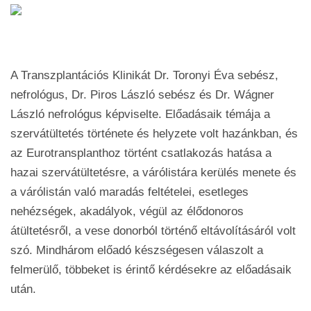
A Transzplantációs Klinikát Dr. Toronyi Éva sebész,
nefrológus, Dr. Piros László sebész és Dr. Wágner
László nefrológus képviselte. Előadásaik témája a
szervátültetés története és helyzete volt hazánkban, és
az Eurotransplanthoz történt csatlakozás hatása a
hazai szervátültetésre, a várólistára kerülés menete és
a várólistán való maradás feltételei, esetleges
nehézségek, akadályok, végül az élődonoros
átültetésről, a vese donorból történő eltávolításáról volt
szó. Mindhárom előadó készségesen válaszolt a
felmerülő, többeket is érintő kérdésekre az előadásaik
után.