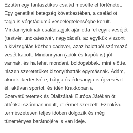
Ezután egy fantasztikus család mesélte el történetét.
Egy genetikai betegség következtében, a család öt
tagja is végstádiumú veseelégtelenségbe került.
Mindannyiuknak családtagjuk ajánlotta fel egyik veséjét
(testvér, unokatestvér, nagybácsi), az egyikük viszont
a kivizsgálás közben cadaver, azaz halottból származó
vesét kapott. Mindannyian (adók és kapók is) jól
vannak, és ha lehet mondani, boldogabbak, mint előtte,
hiszen szeretetüket bizonyíthatták egymásnak. Ádám,
akinek ikertestvére, bátyja és édesanyja is új vesével
él, aktívan sportol, és idén Krakkóban a
Szervátültetettek és Dializáltak Európa Játékán öt
atlétikai számban indult, öt érmet szerzett. Ezenkívül
természetesen teljes időben dolgozik és még
tüneményes barátnőjére is van ideje.