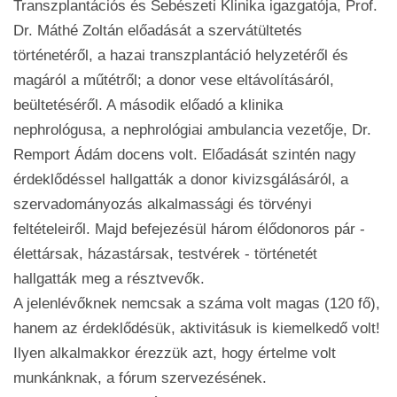
Transzplantációs és Sebészeti Klinika igazgatója, Prof.
Dr. Máthé Zoltán előadását a szervátültetés
történetéről, a hazai transzplantáció helyzetéről és
magáról a műtétről; a donor vese eltávolításáról,
beültetéséről. A második előadó a klinika
nephrológusa, a nephrológiai ambulancia vezetője, Dr.
Remport Ádám docens volt. Előadását szintén nagy
érdeklődéssel hallgatták a donor kivizsgálásáról, a
szervadományozás alkalmassági és törvényi
feltételeiről. Majd befejezésül három élődonoros pár -
élettársak, házastársak, testvérek - történetét
hallgatták meg a résztvevők.
A jelenlévőknek nemcsak a száma volt magas (120 fő),
hanem az érdeklődésük, aktivitásuk is kiemelkedő volt!
Ilyen alkalmakkor érezzük azt, hogy értelme volt
munkánknak, a fórum szervezésének.