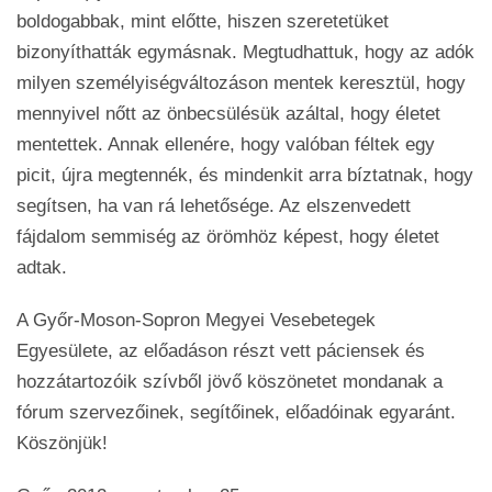
boldogabbak, mint előtte, hiszen szeretetüket
bizonyíthatták egymásnak. Megtudhattuk, hogy az adók
milyen személyiségváltozáson mentek keresztül, hogy
mennyivel nőtt az önbecsülésük azáltal, hogy életet
mentettek. Annak ellenére, hogy valóban féltek egy
picit, újra megtennék, és mindenkit arra bíztatnak, hogy
segítsen, ha van rá lehetősége. Az elszenvedett
fájdalom semmiség az örömhöz képest, hogy életet
adtak.
A Győr-Moson-Sopron Megyei Vesebetegek
Egyesülete, az előadáson részt vett páciensek és
hozzátartozóik szívből jövő köszönetet mondanak a
fórum szervezőinek, segítőinek, előadóinak egyaránt.
Köszönjük!