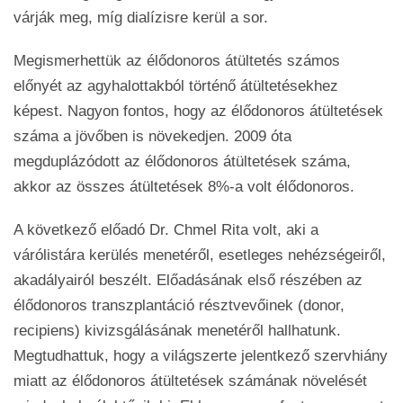
várják meg, míg dialízisre kerül a sor.
Megismerhettük az élődonoros átültetés számos
előnyét az agyhalottakból történő átültetésekhez
képest. Nagyon fontos, hogy az élődonoros átültetések
száma a jövőben is növekedjen. 2009 óta
megduplázódott az élődonoros átültetések száma,
akkor az összes átültetések 8%-a volt élődonoros.
A következő előadó Dr. Chmel Rita volt, aki a
várólistára kerülés menetéről, esetleges nehézségeiről,
akadályairól beszélt. Előadásának első részében az
élődonoros transzplantáció résztvevőinek (donor,
recipiens) kivizsgálásának menetéről hallhatunk.
Megtudhattuk, hogy a világszerte jelentkező szervhiány
miatt az élődonoros átültetések számának növelését