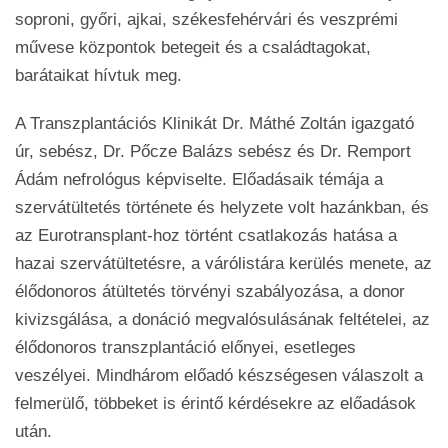
soproni, győri, ajkai, székesfehérvári és veszprémi
művese központok betegeit és a családtagokat,
barátaikat hívtuk meg.
A Transzplantációs Klinikát Dr. Máthé Zoltán igazgató
úr, sebész, Dr. Pőcze Balázs sebész és Dr. Remport
Ádám nefrológus képviselte. Előadásaik témája a
szervátültetés története és helyzete volt hazánkban, és
az Eurotransplant-hoz történt csatlakozás hatása a
hazai szervátültetésre, a várólistára kerülés menete, az
élődonoros átültetés törvényi szabályozása, a donor
kivizsgálása, a donáció megvalósulásának feltételei, az
élődonoros transzplantáció előnyei, esetleges
veszélyei. Mindhárom előadó készségesen válaszolt a
felmerülő, többeket is érintő kérdésekre az előadások
után.