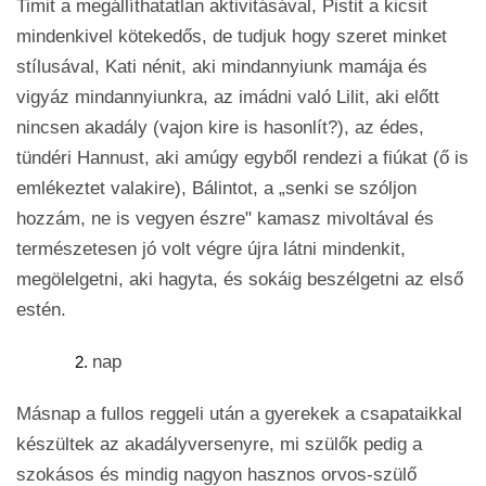
Timit a megállíthatatlan aktivitásával, Pistit a kicsit
mindenkivel kötekedős, de tudjuk hogy szeret minket
stílusával, Kati nénit, aki mindannyiunk mamája és
vigyáz mindannyiunkra, az imádni való Lilit, aki előtt
nincsen akadály (vajon kire is hasonlít?), az édes,
tündéri Hannust, aki amúgy egyből rendezi a fiúkat (ő is
emlékeztet valakire), Bálintot, a „senki se szóljon
hozzám, ne is vegyen észre" kamasz mivoltával és
természetesen jó volt végre újra látni mindenkit,
megölelgetni, aki hagyta, és sokáig beszélgetni az első
estén.
nap
Másnap a fullos reggeli után a gyerekek a csapataikkal
készültek az akadályversenyre, mi szülők pedig a
szokásos és mindig nagyon hasznos orvos-szülő