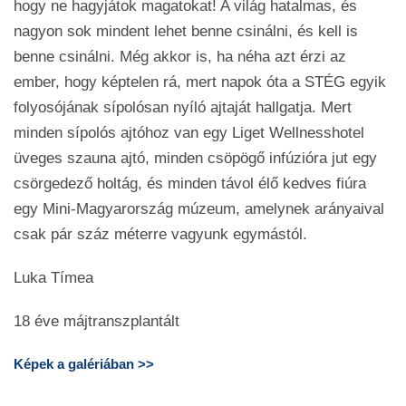
hogy ne hagyjátok magatokat! A világ hatalmas, és
nagyon sok mindent lehet benne csinálni, és kell is
benne csinálni. Még akkor is, ha néha azt érzi az
ember, hogy képtelen rá, mert napok óta a STÉG egyik
folyosójának sípolósan nyíló ajtaját hallgatja. Mert
minden sípolós ajtóhoz van egy Liget Wellnesshotel
üveges szauna ajtó, minden csöpögő infúzióra jut egy
csörgedező holtág, és minden távol élő kedves fiúra
egy Mini-Magyarország múzeum, amelynek arányaival
csak pár száz méterre vagyunk egymástól.
Luka Tímea
18 éve májtranszplantált
Képek a galériában >>