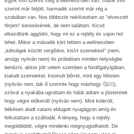
Egyik info szerint még a wellness-ben van, másik info
szerint már feljött, harmadik szerint már rég a
szobában van. Nos többször nekifutottam az "elveszett
férjem" keresésének, de nem találtam. Kicsit
elkezdtünk aggódni, hogy mi ez a rejtély és vajon hol
lehet. Mikor a második kört tettem a wellnessben
„kétségek között vergődve, kisírt szemekkel" (nem,
amúgy nyilván nem) és próbáltam minden helységbe
benézni, akkor jött velem szemben a fürdőgatyájában,
kialudt szemekkel, kisimult bőrrel, mint egy félisten
(nyilván nem, bár ő szerinte hogy máshogy 🤔🤷‍♀️),
szóval a nyakába ugrottam és hálát adtam a jóistennek
hogy végre előkerült (nyilván nem). Mint kiderült,
békésen aludt valami eldugott nyugágyon amíg én
felkutattam a szállodát. A lényeg, hogy a rejtély
megoldódott, végre mindenki megnyugodhatott. De