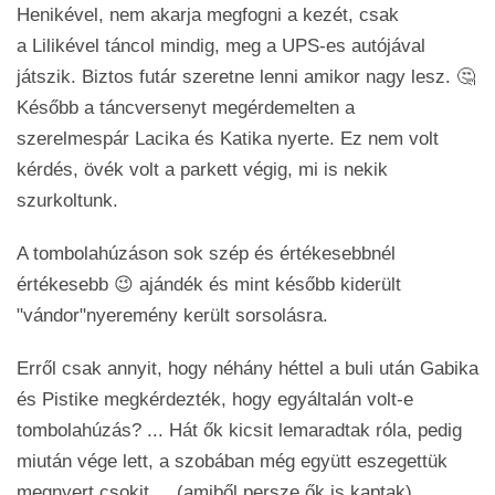
Henikével, nem akarja megfogni a kezét, csak
a Lilikével táncol mindig, meg a UPS-es autójával
játszik. Biztos futár szeretne lenni amikor nagy lesz. 🤔
Később a táncversenyt megérdemelten a
szerelmespár Lacika és Katika nyerte. Ez nem volt
kérdés, övék volt a parkett végig, mi is nekik
szurkoltunk.
A tombolahúzáson sok szép és értékesebbnél
értékesebb 😉 ajándék és mint később kiderült
"vándor"nyeremény került sorsolásra.
Erről csak annyit, hogy néhány héttel a buli után Gabika
és Pistike megkérdezték, hogy egyáltalán volt-e
tombolahúzás? ... Hát ők kicsit lemaradtak róla, pedig
miután vége lett, a szobában még együtt eszegettük
megnyert csokit ... (amiből persze ők is kaptak).