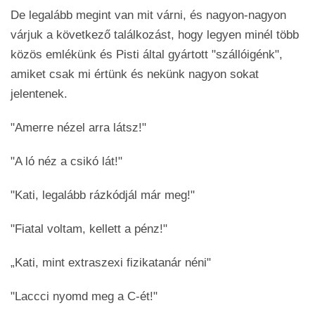
De legalább megint van mit várni, és nagyon-nagyon
várjuk a következő találkozást, hogy legyen minél több
közös emlékünk és Pisti által gyártott "szállóigénk",
amiket csak mi értünk és nekünk nagyon sokat
jelentenek.
"Amerre nézel arra látsz!"
"A ló néz a csikó lát!"
"Kati, legalább rázkódjál már meg!"
"Fiatal voltam, kellett a pénz!"
„Kati, mint extraszexi fizikatanár néni"
"Laccci nyomd meg a C-ét!"