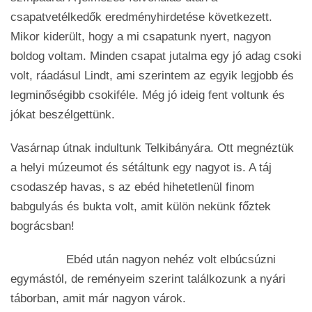
csapatvetélkedők eredményhirdetése következett.
Mikor kiderült, hogy a mi csapatunk nyert, nagyon
boldog voltam. Minden csapat jutalma egy jó adag csoki
volt, ráadásul Lindt, ami szerintem az egyik legjobb és
legminőségibb csokiféle. Még jó ideig fent voltunk és
jókat beszélgettünk.
Vasárnap útnak indultunk Telkibányára. Ott megnéztük
a helyi múzeumot és sétáltunk egy nagyot is. A táj
csodaszép havas, s az ebéd hihetetlenül finom
babgulyás és bukta volt, amit külön nekünk főztek
bográcsban!
Ebéd után nagyon nehéz volt elbúcsúzni
egymástól, de reményeim szerint találkozunk a nyári
táborban, amit már nagyon várok.