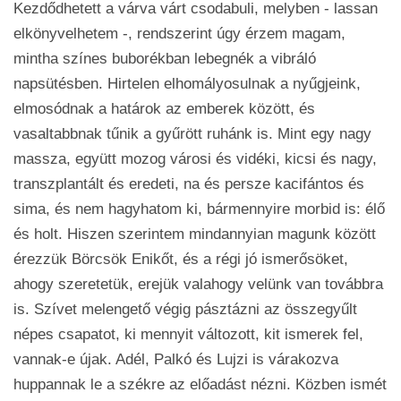
Kezdődhetett a várva várt csodabuli, melyben - lassan
elkönyvelhetem -, rendszerint úgy érzem magam,
mintha színes buborékban lebegnék a vibráló
napsütésben. Hirtelen elhomályosulnak a nyűgjeink,
elmosódnak a határok az emberek között, és
vasaltabbnak tűnik a gyűrött ruhánk is. Mint egy nagy
massza, együtt mozog városi és vidéki, kicsi és nagy,
transzplantált és eredeti, na és persze kacifántos és
sima, és nem hagyhatom ki, bármennyire morbid is: élő
és holt. Hiszen szerintem mindannyian magunk között
érezzük Börcsök Enikőt, és a régi jó ismerősöket,
ahogy szeretetük, erejük valahogy velünk van továbbra
is. Szívet melengető végig pásztázni az összegyűlt
népes csapatot, ki mennyit változott, kit ismerek fel,
vannak-e újak. Adél, Palkó és Lujzi is várakozva
huppannak le a székre az előadást nézni. Közben ismét