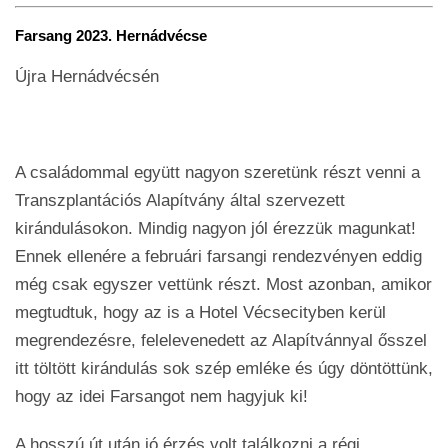
Farsang 2023. Hernádvécse
Újra Hernádvécsén
A családommal együtt nagyon szeretünk részt venni a
Transzplantációs Alapítvány által szervezett
kirándulásokon. Mindig nagyon jól érezzük magunkat!
Ennek ellenére a februári farsangi rendezvényen eddig
még csak egyszer vettünk részt. Most azonban, amikor
megtudtuk, hogy az is a Hotel Vécsecityben kerül
megrendezésre, felelevenedett az Alapítvánnyal ősszel
itt töltött kirándulás sok szép emléke és úgy döntöttünk,
hogy az idei Farsangot nem hagyjuk ki!
A hosszú út után jó érzés volt találkozni a régi