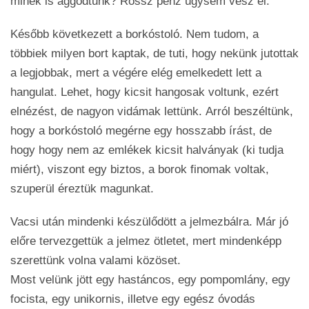
minek is aggódtunk? Rossz pénz úgysem vész el.
Később következett a borkóstoló. Nem tudom, a
többiek milyen bort kaptak, de tuti, hogy nekünk jutottak
a legjobbak, mert a végére elég emelkedett lett a
hangulat. Lehet, hogy kicsit hangosak voltunk, ezért
elnézést, de nagyon vidámak lettünk. Arról beszéltünk,
hogy a borkóstoló megérne egy hosszabb írást, de
hogy hogy nem az emlékek kicsit halványak (ki tudja
miért), viszont egy biztos, a borok finomak voltak,
szuperül éreztük magunkat.
Vacsi után mindenki készülődött a jelmezbálra. Már jó
előre tervezgettük a jelmez ötletet, mert mindenképp
szerettünk volna valami közöset.
Most velünk jött egy hastáncos, egy pompomlány, egy
focista, egy unikornis, illetve egy egész óvodás