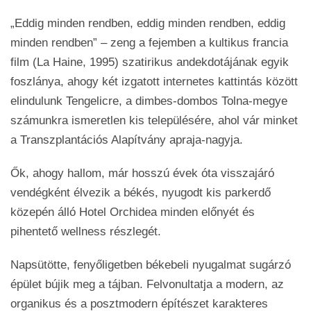
„Eddig minden rendben, eddig minden rendben, eddig
minden rendben” – zeng a fejemben a kultikus francia
film (La Haine, 1995) szatirikus andekdotájának egyik
foszlánya, ahogy két izgatott internetes kattintás között
elindulunk Tengelicre, a dimbes-dombos Tolna-megye
számunkra ismeretlen kis településére, ahol vár minket
a Transzplantációs Alapítvány apraja-nagyja.
Ők, ahogy hallom, már hosszú évek óta visszajáró
vendégként élvezik a békés, nyugodt kis parkerdő
közepén álló Hotel Orchidea minden előnyét és
pihentető wellness részlegét.
Napsütötte, fenyőligetben békebeli nyugalmat sugárzó
épület bújik meg a tájban. Felvonultatja a modern, az
organikus és a posztmodern építészet karakteres