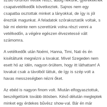
szülő fórumon vettek részt, addig nekünk, gyerekeknek
csapatvetélkedők következtek. Sajnos nem egy
csapatba osztottak minket a lányokkal, de így is jól
éreztük magunkat. A feladatok szórakoztatók voltak, s
bár mi eleinte nem szerettünk volna részt venni a
vetélkedőn, a végére egészen élvezetessé vált
számomra.
A vetélkedők után Noémi, Hanna, Timi, Nati és én
kisétáltunk megnézni a lovakat. Mivel Szegeden nem
esett hó az idén, nagyon örültem, hogy itt láthattam! A
lovakat csak a távolból láttuk, de így is szép volt a
havas messzeségben nézni őket.
Az ebéd is nagyon finom volt. Miután elfogyasztottuk,
beszélgettünk tovább ötösben. Késő délután megleptek
minket egy érdekes bűvész show-val. Bár én már