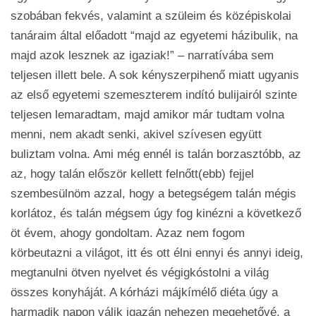
szobában fekvés, valamint a szüleim és középiskolai
tanáraim által előadott “majd az egyetemi házibulik, na
majd azok lesznek az igaziak!” – narratívába sem
teljesen illett bele. A sok kényszerpihenő miatt ugyanis
az első egyetemi szemeszterem indító bulijairól szinte
teljesen lemaradtam, majd amikor már tudtam volna
menni, nem akadt senki, akivel szívesen együtt
buliztam volna. Ami még ennél is talán borzasztóbb, az
az, hogy talán először kellett felnőtt(ebb) fejjel
szembesülnöm azzal, hogy a betegségem talán mégis
korlátoz, és talán mégsem úgy fog kinézni a következő
öt évem, ahogy gondoltam. Azaz nem fogom
körbeutazni a világot, itt és ott élni ennyi és annyi ideig,
megtanulni ötven nyelvet és végigkóstolni a világ
összes konyháját. A kórházi májkímélő diéta úgy a
harmadik napon válik igazán nehezen megehetővé, a