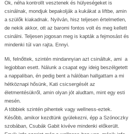
Ok, néha kontrollt vesztenek és hülyeségeket is
csinálnak, mondjuk bepakolják a kukákat a liftbe, amin
a szülők kiakadnak. Nyilván, hisz teljesen értelmetlen,
de nekik akkor, ott az baromi fontos volt és meg kellett
csinálni. Teljesen jogosan meg is kapták a fejmosást és
mindenki túl van rajta. Ennyi.
Mi, felnőttek, szintén mindannyian azt csináltuk, ami a
legjobban esett. Nálunk a csapat egy ideig beszélgetett
a nappaliban, én pedig bent a hálóban hallgattam a mi
hétköznapi hősünk, Kati csicsergését az
életmentésükről, amin olyan jót aludtam, mint egy esti
mesén.
A többiek szintén pihentek vagy wellness-eztek.
Később, amikor kezdtünk gyülekezni, épp a Szónoczky
szobában, Csubák Gabit kivéve mindenki előkerült.