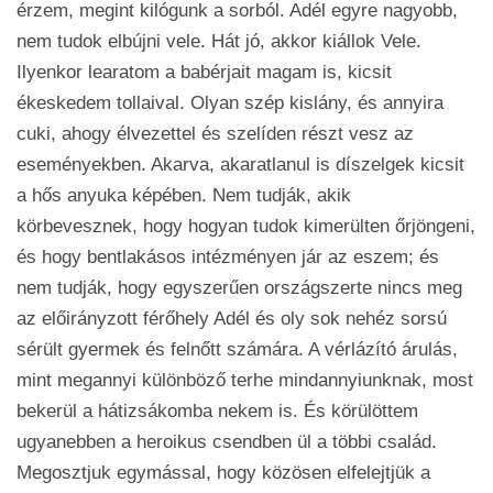
érzem, megint kilógunk a sorból. Adél egyre nagyobb,
nem tudok elbújni vele. Hát jó, akkor kiállok Vele.
Ilyenkor learatom a babérjait magam is, kicsit
ékeskedem tollaival. Olyan szép kislány, és annyira
cuki, ahogy élvezettel és szelíden részt vesz az
eseményekben. Akarva, akaratlanul is díszelgek kicsit
a hős anyuka képében. Nem tudják, akik
körbevesznek, hogy hogyan tudok kimerülten őrjöngeni,
és hogy bentlakásos intézményen jár az eszem; és
nem tudják, hogy egyszerűen országszerte nincs meg
az előirányzott férőhely Adél és oly sok nehéz sorsú
sérült gyermek és felnőtt számára. A vérlázító árulás,
mint megannyi különböző terhe mindannyiunknak, most
bekerül a hátizsákomba nekem is. És körülöttem
ugyanebben a heroikus csendben ül a többi család.
Megosztjuk egymással, hogy közösen elfelejtjük a