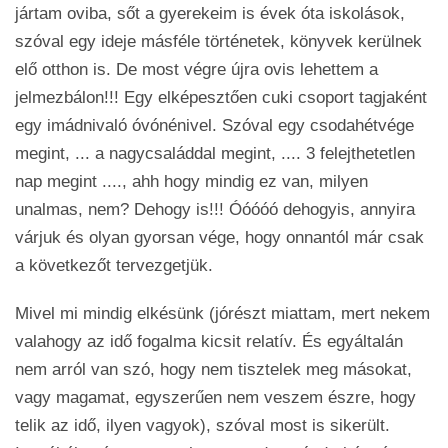
jártam oviba, sőt a gyerekeim is évek óta iskolások,
szóval egy ideje másféle történetek, könyvek kerülnek
elő otthon is. De most végre újra ovis lehettem a
jelmezbálon!!! Egy elképesztően cuki csoport tagjaként
egy imádnivaló óvónénivel. Szóval egy csodahétvége
megint, ... a nagycsaláddal megint, .... 3 felejthetetlen
nap megint ...., ahh hogy mindig ez van, milyen
unalmas, nem? Dehogy is!!! Óóóóó dehogyis, annyira
várjuk és olyan gyorsan vége, hogy onnantól már csak
a következőt tervezgetjük.
Mivel mi mindig elkésünk (jórészt miattam, mert nekem
valahogy az idő fogalma kicsit relatív. És egyáltalán
nem arról van szó, hogy nem tisztelek meg másokat,
vagy magamat, egyszerűen nem veszem észre, hogy
telik az idő, ilyen vagyok), szóval most is sikerült.