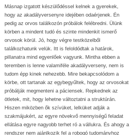
Másnap izgatott készülődéssel kelnek a gyerekek,
hogy az akadályversenyre idejében odaérjenek. Én
pedig az orvos találkozón próbálok felébredni. Ülünk
körben a mindent tudó és szinte mindenkit ismerő
orvosok körül. Jó, hogy végre testközelből
találkozhatunk velük. Itt is feloldódtak a határok,
pillanatra mind egyenlőek vagyunk. Mintha ebben a
teremben is lenne valamiféle akadályverseny, nem is
tudom épp kinek nehezebb. Mire bekapcsolódom a
körbe, ott tartanak az egybegyűltek, hogy az orvosokat
próbálják megmenteni a páciensek. Repkednek az
ötletek, mit, hogy lehetne változtatni a struktúrán.
Hiszen miközben ők szívüket, lelküket adják a
szakmájukért, az egyre növekvő mennyiségű feladat
ellátása egyre nagyobb terhet ró a vállukra. És ahogy a
rendszer nem ajánlkozik fel a robogó tudományhoz