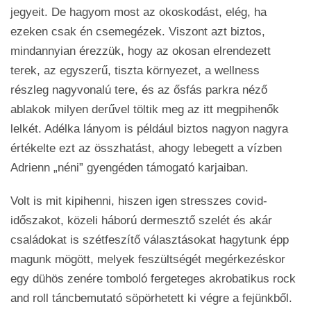
jegyeit. De hagyom most az okoskodást, elég, ha
ezeken csak én csemegézek. Viszont azt biztos,
mindannyian érezzük, hogy az okosan elrendezett
terek, az egyszerű, tiszta környezet, a wellness
részleg nagyvonalú tere, és az ősfás parkra néző
ablakok milyen derűvel töltik meg az itt megpihenők
lelkét. Adélka lányom is például biztos nagyon nagyra
értékelte ezt az összhatást, ahogy lebegett a vízben
Adrienn „néni” gyengéden támogató karjaiban.
Volt is mit kipihenni, hiszen igen stresszes covid-
időszakot, közeli háború dermesztő szelét és akár
családokat is szétfeszítő választásokat hagytunk épp
magunk mögött, melyek feszültségét megérkezéskor
egy dühös zenére tomboló fergeteges akrobatikus rock
and roll táncbemutató söpörhetett ki végre a fejünkből.