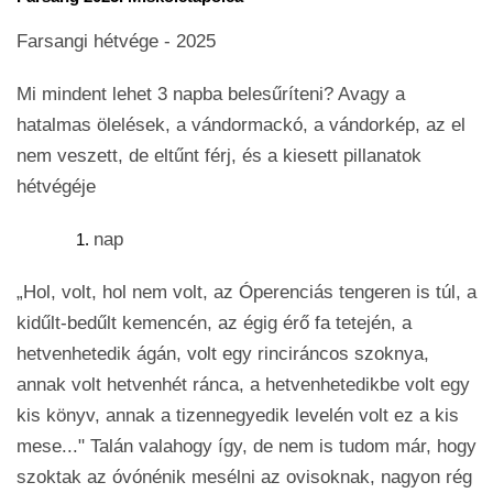
Farsangi hétvége - 2025
Mi mindent lehet 3 napba belesűríteni? Avagy a
hatalmas ölelések, a vándormackó, a vándorkép, az el
nem veszett, de eltűnt férj, és a kiesett pillanatok
hétvégéje
nap
„Hol, volt, hol nem volt, az Óperenciás tengeren is túl, a
kidűlt-bedűlt kemencén, az égig érő fa tetején, a
hetvenhetedik ágán, volt egy rinciráncos szoknya,
annak volt hetvenhét ránca, a hetvenhetedikbe volt egy
kis könyv, annak a tizennegyedik levelén volt ez a kis
mese..." Talán valahogy így, de nem is tudom már, hogy
szoktak az óvónénik mesélni az ovisoknak, nagyon rég