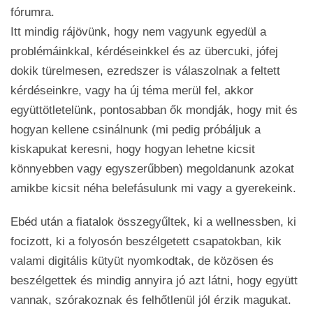
fórumra.
Itt mindig rájövünk, hogy nem vagyunk egyedül a
problémáinkkal, kérdéseinkkel és az übercuki, jófej
dokik türelmesen, ezredszer is válaszolnak a feltett
kérdéseinkre, vagy ha új téma merül fel, akkor
együttötletelünk, pontosabban ők mondják, hogy mit és
hogyan kellene csinálnunk (mi pedig próbáljuk a
kiskapukat keresni, hogy hogyan lehetne kicsit
könnyebben vagy egyszerűbben) megoldanunk azokat
amikbe kicsit néha belefásulunk mi vagy a gyerekeink.
Ebéd után a fiatalok összegyűltek, ki a wellnessben, ki
focizott, ki a folyosón beszélgetett csapatokban, kik
valami digitális kütyüt nyomkodtak, de közösen és
beszélgettek és mindig annyira jó azt látni, hogy együtt
vannak, szórakoznak és felhőtlenül jól érzik magukat.