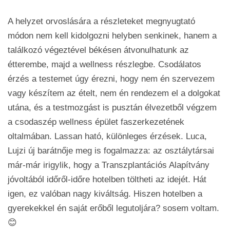
A helyzet orvoslására a részleteket megnyugtató
módon nem kell kidolgozni helyben senkinek, hanem a
találkozó végeztével békésen átvonulhatunk az
étterembe, majd a wellness részlegbe. Csodálatos
érzés a testemet úgy érezni, hogy nem én szervezem
vagy készítem az ételt, nem én rendezem el a dolgokat
utána, és a testmozgást is pusztán élvezetből végzem
a csodaszép wellness épület faszerkezetének
oltalmában. Lassan ható, különleges érzések. Luca,
Lujzi új barátnője meg is fogalmazza: az osztálytársai
már-már irigylik, hogy a Transzplantációs Alapítvány
jóvoltából időről-időre hotelben töltheti az idejét. Hát
igen, ez valóban nagy kiváltság. Hiszen hotelben a
gyerekekkel én saját erőből legutoljára? sosem voltam.
😊