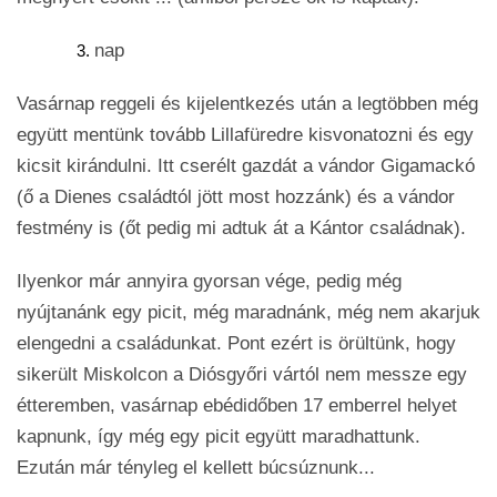
nap
Vasárnap reggeli és kijelentkezés után a legtöbben még
együtt mentünk tovább Lillafüredre kisvonatozni és egy
kicsit kirándulni. Itt cserélt gazdát a vándor Gigamackó
(ő a Dienes családtól jött most hozzánk) és a vándor
festmény is (őt pedig mi adtuk át a Kántor családnak).
Ilyenkor már annyira gyorsan vége, pedig még
nyújtanánk egy picit, még maradnánk, még nem akarjuk
elengedni a családunkat. Pont ezért is örültünk, hogy
sikerült Miskolcon a Diósgyőri vártól nem messze egy
étteremben, vasárnap ebédidőben 17 emberrel helyet
kapnunk, így még egy picit együtt maradhattunk.
Ezután már tényleg el kellett búcsúznunk...