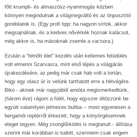
főtt krumpli- és almaszósz-nyammogás közben
könnyen megindulnak a világmegváltó és az önpusztító
gondolatok is. (Egy profi tipp: ha nagyon sírtok, akkor
megsajnálnak, és a kedves nővérkék hoznak kalácsot,
még akkor is, ha másoknak zsemle a vacsora.)
Ezután a “felnőtt élet” kezdés után kellemes felüdülés
volt elmenni Szarvasra, mint első lépés a világjárás
újrakezdésére, az pedig már csak hab volt a tortán,
hogy egy olasz úr is velünk tarthatott erre a hétvégére.
Biko - akinek már nagyjából amióta megismerkedtünk,
(három éve) rágom a fülét, hogy egyszer öltözzünk be
együtt valamilyen jelmezes buliba -- most egyenesen a
bergamói reptérről érkezett, hogy a könyörgésemnek
eleget tegyen. Még zsonglőrködni is megtanult - állítása
szerint már korábban is tudott, szerintem csak engem