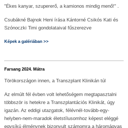
"Ékes kanyar, szupererő, a kamionos mindig menő!" .
Csubákné Bajnok Heni írása Kántorné Csikós Kati és
Szónoczki Timi gondolataival fűszerezve
Képek a galériában >>
Farsang 2024. Mátra
Törökországon innen, a Transzplant Klinikán túl
Az elmúlt fél évben volt lehetőségem megtapasztalni
többször is hetekre a Transzplantációs Klinikát, úgy
igazán. Az eddigi utazgatok, félévnél-tovább-egy-
helyben-nem-maradok életstílusomhoz képest eléggé
egysíkú élménynek bizonyult számomra a háromágyas