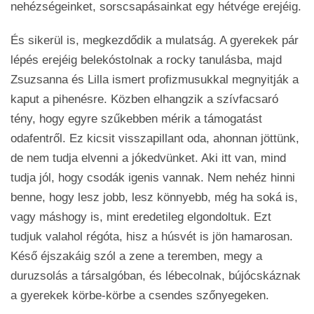
nehézségeinket, sorscsapásainkat egy hétvége erejéig.
És sikerül is, megkezdődik a mulatság. A gyerekek pár
lépés erejéig belekóstolnak a rocky tanulásba, majd
Zsuzsanna és Lilla ismert profizmusukkal megnyitják a
kaput a pihenésre. Közben elhangzik a szívfacsaró
tény, hogy egyre szűkebben mérik a támogatást
odafentről. Ez kicsit visszapillant oda, ahonnan jöttünk,
de nem tudja elvenni a jókedvünket. Aki itt van, mind
tudja jól, hogy csodák igenis vannak. Nem nehéz hinni
benne, hogy lesz jobb, lesz könnyebb, még ha soká is,
vagy máshogy is, mint eredetileg elgondoltuk. Ezt
tudjuk valahol régóta, hisz a húsvét is jön hamarosan.
Késő éjszakáig szól a zene a teremben, megy a
duruzsolás a társalgóban, és lébecolnak, bújócskáznak
a gyerekek körbe-körbe a csendes szőnyegeken.