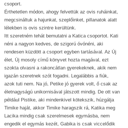
csoport.
Érthetetlen módon, ahogy felvettük az ovis ruháinkat,
megcsináltuk a hajunkat, szeplőinket, pillanatok alatt
lélekben is ovis szintre kerültünk.
Itt szeretném tehát bemutatni a Katica csoportot. Kati
néni a nagyon kedves, de szigorú óvónéni, aki
rendesen küzdött a csoport egyben tartásával. Az Új
élet, Új mosoly című könyvet hozta magával, ezt
szokta olvasni a rakoncátlan gyerekeknek, akik nem
igazán szeretnek szót fogadni. Legalábbis a fiúk,
azok tuti nem. Na jó, Petike jó gyerek volt, ő csak az
életnagyságú unikornisával játszott mindig. De ott van
például Pistike, aki mindenkivel kötekszik, húzgálja
Timike haját, akkor Timike haragszik rá, Katika meg
Lacika mindig csak szerelmesek egymásba, nem
engedik el egymás kezét, Gabika is csak viccelődik