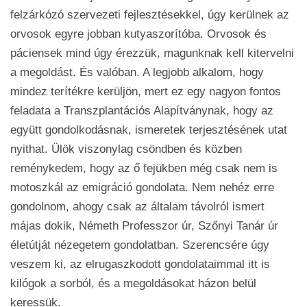
felzárkózó szervezeti fejlesztésekkel, úgy kerülnek az
orvosok egyre jobban kutyaszorítóba. Orvosok és
páciensek mind úgy érezzük, magunknak kell kitervelni
a megoldást. És valóban. A legjobb alkalom, hogy
mindez terítékre kerüljön, mert ez egy nagyon fontos
feladata a Transzplantációs Alapítványnak, hogy az
együtt gondolkodásnak, ismeretek terjesztésének utat
nyithat. Ülök viszonylag csöndben és közben
reménykedem, hogy az ő fejükben még csak nem is
motoszkál az emigráció gondolata. Nem nehéz erre
gondolnom, ahogy csak az általam távolról ismert
májas dokik, Németh Professzor úr, Szőnyi Tanár úr
életútját nézegetem gondolatban. Szerencsére úgy
veszem ki, az elrugaszkodott gondolataimmal itt is
kilógok a sorból, és a megoldásokat házon belül
keressük.