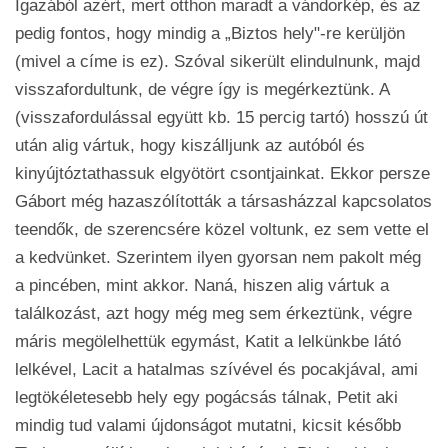
Igazából azért, mert otthon maradt a vándorkép, és az
pedig fontos, hogy mindig a „Biztos hely"-re kerüljön
(mivel a címe is ez). Szóval sikerült elindulnunk, majd
visszafordultunk, de végre így is megérkeztünk. A
(visszafordulással együtt kb. 15 percig tartó) hosszú út
után alig vártuk, hogy kiszálljunk az autóból és
kinyújtóztathassuk elgyötört csontjainkat. Ekkor persze
Gábort még hazaszólították a társasházzal kapcsolatos
teendők, de szerencsére közel voltunk, ez sem vette el
a kedvünket. Szerintem ilyen gyorsan nem pakolt még
a pincében, mint akkor. Naná, hiszen alig vártuk a
találkozást, azt hogy még meg sem érkeztünk, végre
máris megölelhettük egymást, Katit a lelkünkbe látó
lelkével, Lacit a hatalmas szívével és pocakjával, ami
legtökéletesebb hely egy pogácsás tálnak, Petit aki
mindig tud valami újdonságot mutatni, kicsit később