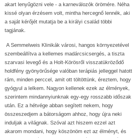
akart lenyűgözni vele - a karneválozók örömére. Néha
kissé olyan érzésem volt, mintha hercegnő lennék, aki
a saját kérőjét mutatja be a királyi család többi
tagjának.
A Semmelweis Klinikák városi, hangos környezetével
szembeállítva a kellemes madárcsicsergés, a tiszta
szarvasi levegő és a Holt-Körösről visszatükröződő
holdfény gyönyörűsége valóban terápiás jelleggel hatott
rám, minden perccel, amit ott töltöttünk, éreztem, hogy
gyógyul a lelkem. Nagyon kellenek ezek az élmények,
szerintem mindannyiunknak egy-egy rosszabb időszak
után. Ez a hétvége abban segített nekem, hogy
összeszedjem a bátorságom ahhoz, hogy újra neki
induljak a világnak. Szóval azt hiszem ezzel azt
akarom mondani, hogy köszönöm ezt az élményt, és