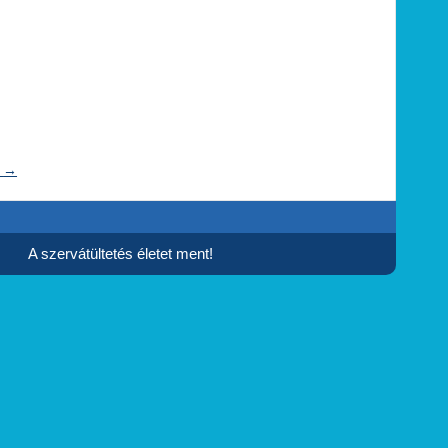
t
→
A szervátültetés életet ment!