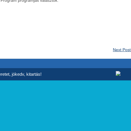
 Program programjait választók.
Next Pos
etet, jókedv, kitartás!