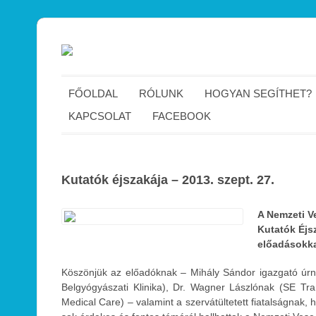
FŐOLDAL
RÓLUNK
HOGYAN SEGÍTHET?
KAPCSOLAT
FACEBOOK
Kutatók éjszakája – 2013. szept. 27.
A Nemzeti Ve
Kutatók Éjs
előadásokkal
Köszönjük az előadóknak – Mihály Sándor igazgató úrn
Belgyógyászati Klinika), Dr. Wagner Lászlónak (SE Tran
Medical Care) – valamint a szervátültetett fiatalságnak,