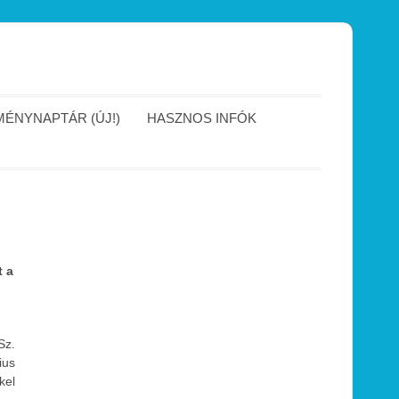
ÉNYNAPTÁR (ÚJ!)
HASZNOS INFÓK
t a
Sz.
ius
kel