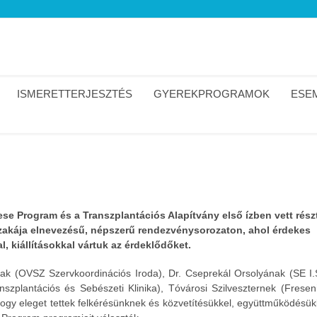
ISMERETTERJESZTÉS
GYEREKPROGRAMOK
ESEM
se Program és a Transzplantációs Alapítvány első ízben vett rész
zakája elnevezésű, népszerű rendezvénysorozaton, ahol érdekes
, kiállításokkal vártuk az érdeklődőket.
ak (OVSZ Szervkoordinációs Iroda), Dr. Cseprekál Orsolyának (SE I.
szplantációs és Sebészeti Klinika), Tóvárosi Szilveszternek (Fresen
 hogy eleget tettek felkérésünknek és közvetítésükkel, együttműködésük