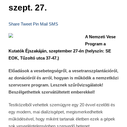
szept. 27.
Share
Tweet
Pin
Mail
SMS
A Nemzeti Vese
Program a
Kutatók Éjszakáján, szeptember 27-én (helyszín: SE
EOK, Tűzoltó utca 37-47.)
Előadások a vesebetegségről, a vesetranszplantációról,
az donációról és arról, hogyan is működik a nemzetközi
szervcsere program. Lesznek szűrővizsgálatok!
Beszélgethettek szervátültetett emberekkel!
Testközelből vehettek szemügyre egy 20 évvel ezelőtti és
egy modern, mai dialízisgépet, megismerkedhettek
működésével, hogy miként tartanak életben ezek a gépek
sok veseelégtelenségben szenvedő beteget.