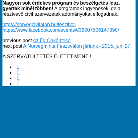
Nagyon sok érdekes program és beszélgetés lesz,
gyertek minél többen!
A programok ingyenesek, de a
résztvevő civil szervezetek adományokat elfogadnak.
https://norvegcivilalap.hu/fesztival
https://www.facebook.com/events/839007506147390/
previous post
Az Év Önkéntese
next post
A Norvégminta Fesztiválon jártunk - 2015. jún. 27.
A SZERVÁTÜLTETÉS ÉLETET MENT !
Powered by
WPtouch Mobile Suite for WordPress
Kedves Látogató! Tájékoztatjuk, hogy a honlap felhasználói
élmény fokozásának érdekében sütiket alkalmazunk. A
honlapunk használatával ön a tájékoztatásunkat tudomásul
veszi.
Elfogadom
Back to top