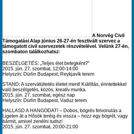
A Norvég Civil
Támogatási Alap június 26-27-én fesztivált szervez a
támogatott civil szervezetek részvételével. Velünk 27-én,
szombaton találkozhatsz:
BESZÉLGETÉS: „Teljes élet betegként?”
2015. jún. 27. szombat, 12:00-14:00
Helyszín: Dürlin Budapest, Reykjavík terem
STAND: A szervátültetés életet ment! Kiállítás, érintettekkel
való beszélgetés, közös, kreatív munka.
2015. jún. 27. szombat, egész nap
Helyszín: Dürlin Budapest, Vaduz terem
HALLASD A HANGODAT! – Dobos, bögrés felvonulás a
Ligeten át a Hősök teréig és vissza – hozz egy bögrét, vagy
bármit, amivel zenélni tudsz!
2015. jún. 27. szombat, 20:00-21:00