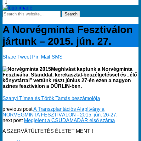
A Norvégminta Fesztiválon
jártunk – 2015. jún. 27.
Share
Tweet
Pin
Mail
SMS
Meghívást kaptunk a Norvégminta
Fesztiválra. Standdal, kerekasztal-beszélgetéssel és „élő
könyvtárral” vettünk részt június 27-én ezen a nagyon
színes fesztiválon a DÜRLIN-ben.
Szanyi Tímea és Török Tamás beszámolója
previous post
A Transzplantációs Alapítvány a
NORVÉGMINTA FESZTIVÁLON - 2015. jún. 26-27.
next post
Megjelent a CSUDAMADÁR első száma
A SZERVÁTÜLTETÉS ÉLETET MENT !