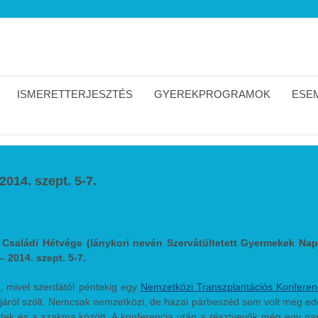
ISMERETTERJESZTÉS
GYEREKPROGRAMOK
ESEM
2014. szept. 5-7.
as Családi Hétvége (lánykori nevén Szervátültetett Gyermekek Nap
 2014. szept. 5-7.
k, mivel szerdától péntekig egy
Nemzetközi Transzplantációs Konferen
iójáról szólt. Nemcsak nemzetközi, de hazai párbeszéd sem volt még ed
etek és a szakma között. A konferencia után a résztvevők még egy na