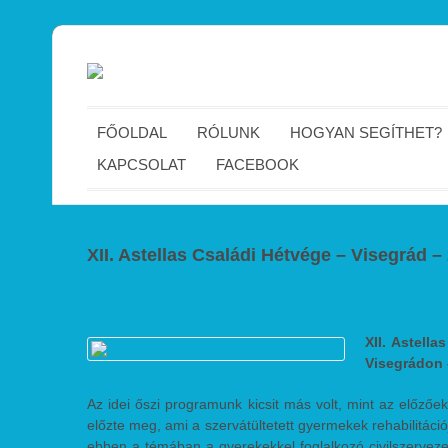
FŐOLDAL
RÓLUNK
HOGYAN SEGÍTHET?
KAPCSOLAT
FACEBOOK
XII. Astellas Családi Hétvége – Visegrád – 
XII. Astell
Visegrádon –
Az idei őszi programunk kicsit más volt, mint az előzőe
előzte meg, ami a szervátültetett gyermekek rehabilitác
ebben a témában a gyerekekkel foglalkozó civilszervez