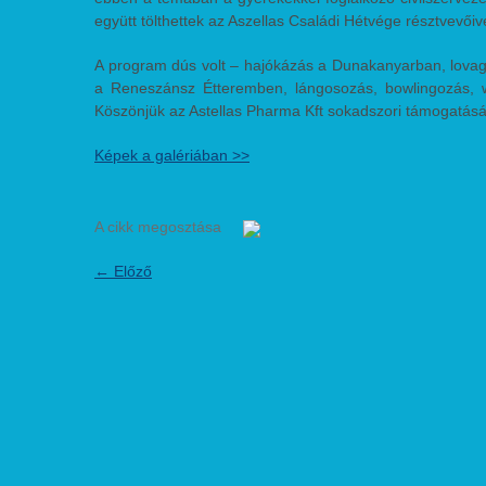
együtt tölthettek az Aszellas Családi Hétvége résztvevőive
A program dús volt – hajókázás a Dunakanyarban, lovagi
a Reneszánsz Étteremben, lángosozás, bowlingozás, 
Köszönjük az Astellas Pharma Kft sokadszori támogatásá
Képek a galériában >>
A cikk megosztása
←
Előző
Transzplantációs Alapítvány a Megújított Életekért - Szer