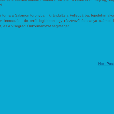
l.
 torna a Salamon toronyban, kirándulás a Fellegvárba, fejedelmi lak
wellnessezés…de erről legjobban egy résztvevő édesanya számolt 
t, és a Visegrádi Önkormányzat segítségét.
Next Pos
etet, jókedv, kitartás!