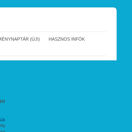
ÉNYNAPTÁR (ÚJ!)
HASZNOS INFÓK
ja)
cia
dig
pot