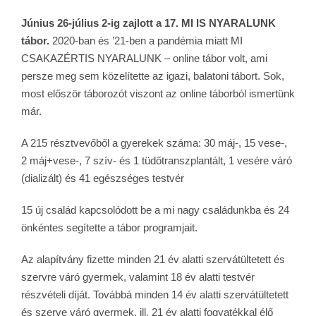
Június 26-július 2-ig zajlott a 17. MI IS NYARALUNK
tábor.
2020-ban és ’21-ben a pandémia miatt MI
CSAKAZÉRTIS NYARALUNK – online tábor volt, ami
persze meg sem közelítette az igazi, balatoni tábort. Sok,
most először táborozót viszont az online táborból ismertünk
már.
A 215 résztvevőből a gyerekek száma: 30 máj-, 15 vese-,
2 máj+vese-, 7 szív- és 1 tüdőtranszplantált, 1 vesére váró
(dializált) és 41 egészséges testvér
15 új család kapcsolódott be a mi nagy családunkba és 24
önkéntes segítette a tábor programjait.
Az alapítvány fizette minden 21 év alatti szervátültetett és
szervre váró gyermek, valamint 18 év alatti testvér
részvételi díját. Továbbá minden 14 év alatti szervátültetett
és szerve váró gyermek, ill. 21 év alatti fogyatékkal élő