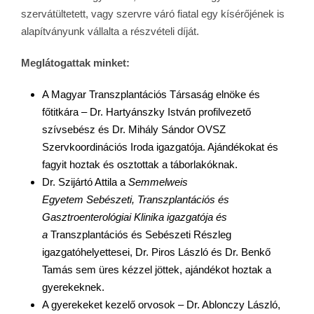
szervátültetett, vagy szervre váró fiatal egy kísérőjének is
alapítványunk vállalta a részvételi díját.
Meglátogattak minket:
A Magyar Transzplantációs Társaság elnöke és
főtitkára – Dr. Hartyánszky István profilvezető
szívsebész és Dr. Mihály Sándor OVSZ
Szervkoordinációs Iroda igazgatója. Ajándékokat és
fagyit hoztak és osztottak a táborlakóknak.
Dr. Szijártó Attila a
Semmelweis
Egyetem
Sebészeti
,
Transzplantációs és
Gasztroenterológiai Klinika igazgatója és
a
Transzplantációs és Sebészeti Részleg
igazgatóhelyettesei, Dr. Piros László és Dr. Benkő
Tamás sem üres kézzel jöttek, ajándékot hoztak a
gyerekeknek.
A gyerekeket kezelő orvosok – Dr. Ablonczy László,