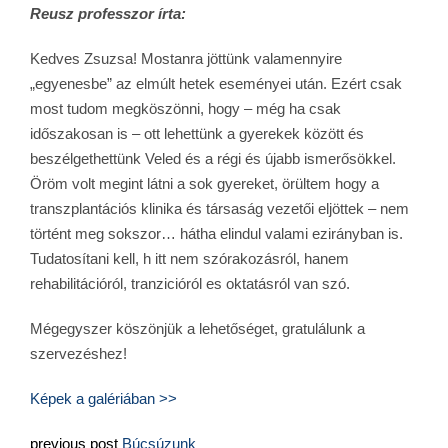
Reusz professzor írta:
Kedves Zsuzsa! Mostanra jöttünk valamennyire
„egyenesbe” az elmúlt hetek eseményei után. Ezért csak
most tudom megköszönni, hogy – még ha csak
időszakosan is – ott lehettünk a gyerekek között és
beszélgethettünk Veled és a régi és újabb ismerősökkel.
Öröm volt megint látni a sok gyereket, örültem hogy a
transzplantációs klinika és társaság vezetői eljöttek – nem
történt meg sokszor… hátha elindul valami ezirányban is.
Tudatosítani kell, h itt nem szórakozásról, hanem
rehabilitációról, tranzicióról es oktatásról van szó.
Mégegyszer köszönjük a lehetőséget, gratulálunk a
szervezéshez!
Képek a galériában >>
previous post
Búcsúzunk