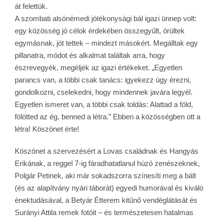
át felettük.
A szombati alsónémedi jótékonysági bál igazi ünnep volt:
egy közösség jó célok érdekében összegyűlt, örültek
egymásnak, jót tettek – mindezt másokért. Megálltak egy
pillanatra, módot és alkalmat találtak arra, hogy
észrevegyék, megéljék az igazi értékeket. „Egyetlen
parancs van, a többi csak tanács: igyekezz úgy érezni,
gondolkozni, cselekedni, hogy mindennek javára legyél.
Egyetlen ismeret van, a többi csak toldás: Alattad a föld,
fölötted az ég, benned a létra.” Ebben a közösségben ott a
létra! Köszönet érte!
Köszönet a szervezésért a Lovas családnak és Hangyás
Erikának, a reggel 7-ig fáradhatatlanul húzó zenészeknek,
Polgár Petinek, aki már sokadszorra színesíti meg a bált
(és az alapítvány nyári táborát) egyedi humorával és kiváló
énektudásával, a Betyár Étterem kitűnő vendéglátását és
Surányi Attila remek fotóit – és természetesen hatalmas