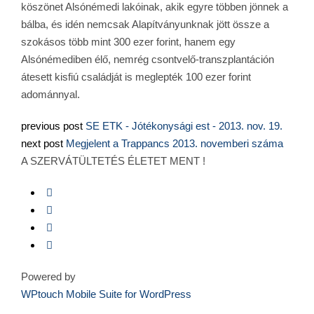
köszönet Alsónémedi lakóinak, akik egyre többen jönnek a
bálba, és idén nemcsak Alapítványunknak jött össze a
szokásos több mint 300 ezer forint, hanem egy
Alsónémediben élő, nemrég csontvelő-transzplantáción
átesett kisfiú családját is meglepték 100 ezer forint
adománnyal.
previous post
SE ETK - Jótékonysági est - 2013. nov. 19.
next post
Megjelent a Trappancs 2013. novemberi száma
A SZERVÁTÜLTETÉS ÉLETET MENT !
Powered by
WPtouch Mobile Suite for WordPress