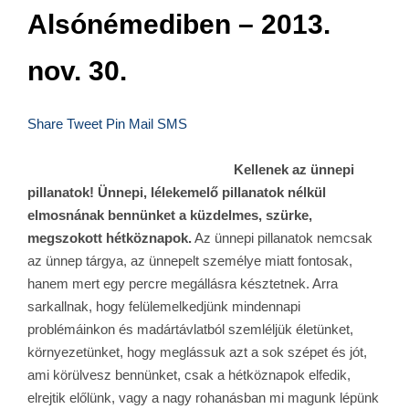
Alsónémediben – 2013.
nov. 30.
Share
Tweet
Pin
Mail
SMS
Kellenek az ünnepi
pillanatok! Ünnepi, lélekemelő pillanatok nélkül
elmosnának bennünket a küzdelmes, szürke,
megszokott hétköznapok.
Az ünnepi pillanatok nemcsak
az ünnep tárgya, az ünnepelt személye miatt fontosak,
hanem mert egy percre megállásra késztetnek. Arra
sarkallnak, hogy felülemelkedjünk mindennapi
problémáinkon és madártávlatból szemléljük életünket,
környezetünket, hogy meglássuk azt a sok szépet és jót,
ami körülvesz bennünket, csak a hétköznapok elfedik,
elrejtik előlünk, vagy a nagy rohanásban mi magunk lépünk