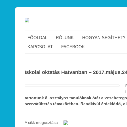
FŐOLDAL
RÓLUNK
HOGYAN SEGÍTHET?
KAPCSOLAT
FACEBOOK
Iskolai oktatás Hatvanban – 2017.május.24
tartottunk 8. osztályos tanulóknak órát a vesebeteg
szervátültetés témakörében. Rendkívül érdeklődő, ok
A cikk megosztása