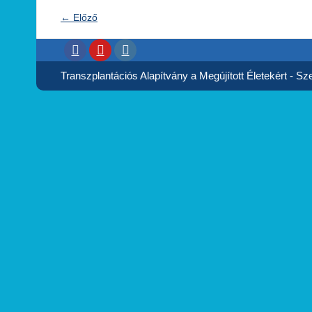
←
Előző
Transzplantációs Alapítvány a Megújított Életekért - Szer