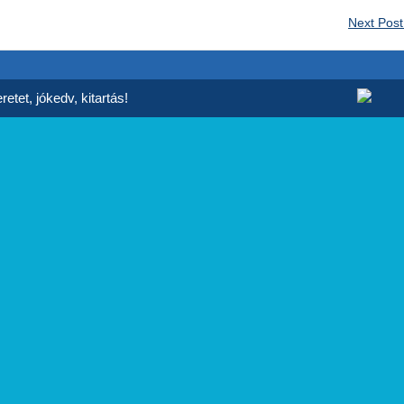
Next Pos
etet, jókedv, kitartás!