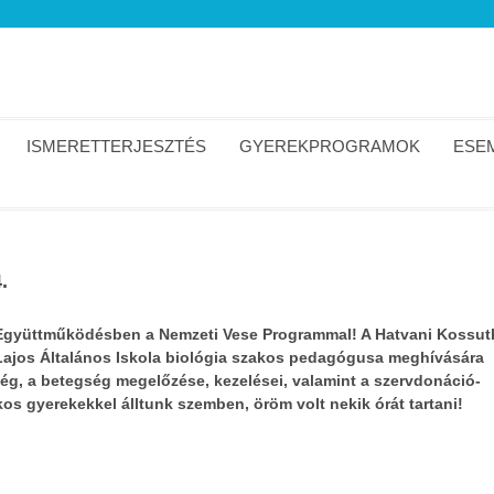
ISMERETTERJESZTÉS
GYEREKPROGRAMOK
ESEM
.
Együttműködésben a Nemzeti Vese Programmal! A Hatvani Kossut
Lajos Általános Iskola biológia szakos pedagógusa meghívására
ség, a betegség megelőzése, kezelései, valamint a szervdonáció-
os gyerekekkel álltunk szemben, öröm volt nekik órát tartani!