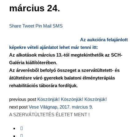
március 24.
Share
Tweet
Pin
Mail
SMS
Az aukcióra felajánlott
képekre vételi ajánlatot lehet már tenni itt:
Az alkotások március 13.-tól megtekinthetők az SCH-
Galéria kiállítóterében.
Az árverésből befolyó összeget a szervátültetett- és
átültetésre váró gyerekek balatoni élményterápiás
rehabilitációs táborára fordítjuk.
previous post
Köszönjük! Köszönjük! Köszönjük!
next post
Vese Világnap, 2017. március 9.
A SZERVÁTÜLTETÉS ÉLETET MENT !