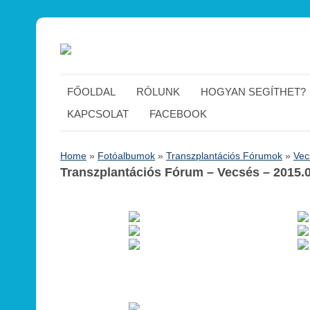
FŐOLDAL
RÓLUNK
HOGYAN SEGÍTHET?
KAPCSOLAT
FACEBOOK
Home
»
Fotóalbumok
»
Transzplantációs Fórumok
»
Vec
Transzplantációs Fórum – Vecsés – 2015.0