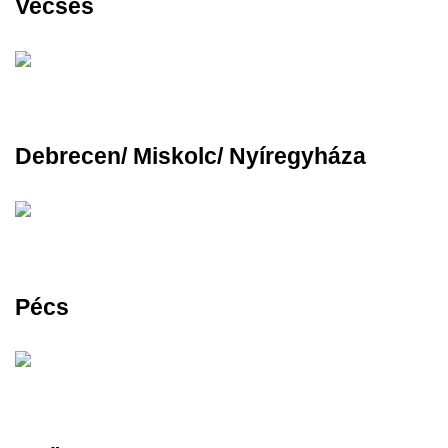
Vecsés
Debrecen/ Miskolc/ Nyíregyháza
Pécs