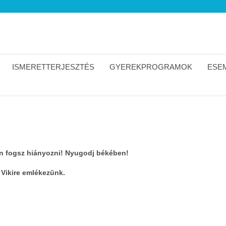
ISMERETTERJESZTÉS
GYEREKPROGRAMOK
ESEM
on fogsz hiányozni! Nyugodj békében!
l Vikire emlékezünk.