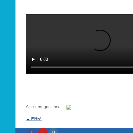
A cikk megosztása
←
Előző