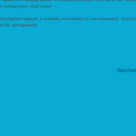
n mindannyian részt vettek.
 kiszolgálást kaptunk a szálloda vezetésétől és személyzetétől. Köszön
a Kft. támogatását!
Next Pos
etet, jókedv, kitartás!