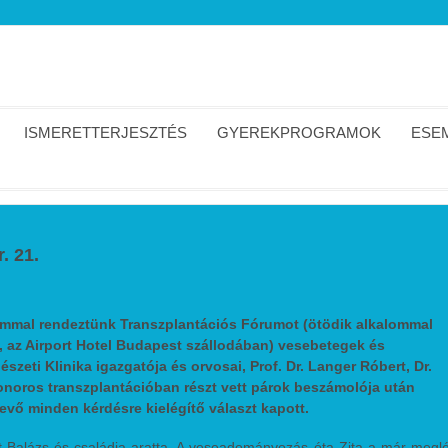
ISMERETTERJESZTÉS
GYEREKPROGRAMOK
ESEM
. 21.
ommal rendeztünk Transzplantációs Fórumot (ötödik alkalommal
 az Airport Hotel Budapest szállodában) vesebetegek és
szeti Klinika igazgatója és orvosai, Prof. Dr. Langer Róbert, Dr.
onoros transzplantációban részt vett párok beszámolója után
evő minden kérdésre kielégítő választ kapott.
tt Balázs és családja aratta. A veseadományozás óta Zita a már megl