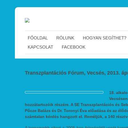
FŐOLDAL
RÓLUNK
HOGYAN SEGÍTHET?
KAPCSOLAT
FACEBOOK
Transzplantációs Fórum, Vecsés, 2013. ápr
18. alkal
Vecsésen,
hozzátartozóik részére. A SE Transzplantációs és Sebé
Pőcze Balázs és Dr. Toronyi Éva előadása és az élőd
számtalan kérdés hangzott el. Reméljük, a 140 résztv
A legnagyobb sikert a 2005-ben feleségétől vesét kapo