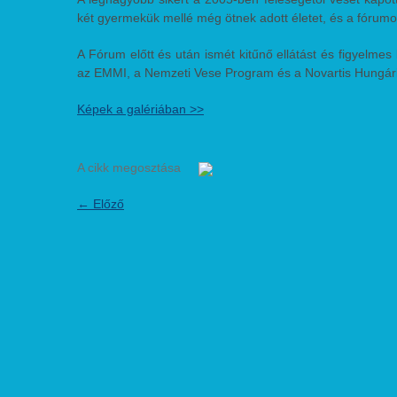
két gyermekük mellé még ötnek adott életet, és a fórumo
A Fórum előtt és után ismét kitűnő ellátást és figyelmes
az EMMI, a Nemzeti Vese Program és a Novartis Hungári
Képek a galériában >>
A cikk megosztása
←
Előző
Transzplantációs Alapítvány a Megújított Életekért - Szer