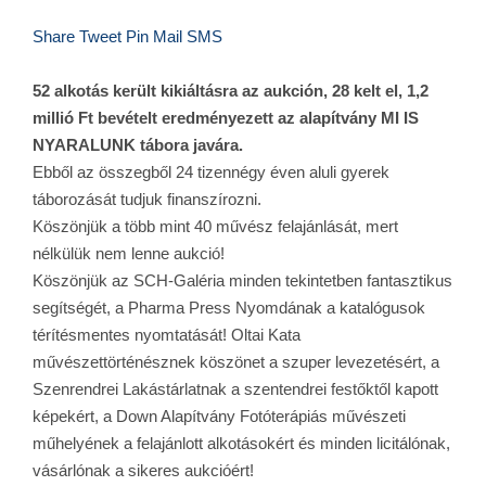
Share
Tweet
Pin
Mail
SMS
52 alkotás került kikiáltásra az aukción, 28 kelt el, 1,2
millió Ft bevételt eredményezett az alapítvány MI IS
NYARALUNK tábora javára.
Ebből az összegből 24 ti
zennégy éven aluli gyerek
táborozását tudjuk finanszírozni.
Köszönjük a több mint 40 művész felajánlását, mert
nélkülük nem lenne aukció!
Köszönjük az SCH-Galéria minden tekintetben fantasztikus
segítségét, a Pharma Press Nyomdának a katalógusok
térítésmentes nyomtatását! Oltai Kata
művészettörténésznek köszönet a szuper levezetésért, a
Szenrendrei Lakástárlatnak a szentendrei festőktől kapott
képekért, a Down Alapítvány Fotóterápiás művészeti
műhelyének a felajánlott alkotásokért és minden licitálónak,
vásárlónak a sikeres aukcióért!