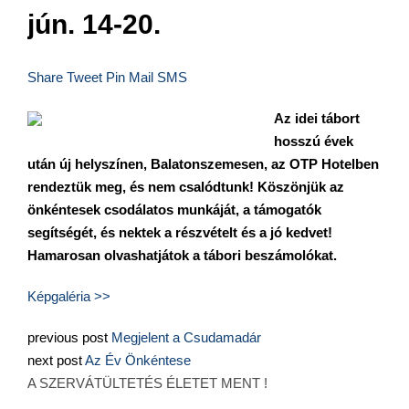
jún. 14-20.
Share
Tweet
Pin
Mail
SMS
Az idei tábort
hosszú évek
után új helyszínen, Balatonszemesen, az OTP Hotelben
rendeztük meg, és nem csalódtunk! Köszönjük az
önkéntesek csodálatos munkáját, a támogatók
segítségét, és nektek a részvételt és a jó kedvet!
Hamarosan olvashatjátok a tábori beszámolókat.
Képgaléria >>
previous post
Megjelent a Csudamadár
next post
Az Év Önkéntese
A SZERVÁTÜLTETÉS ÉLETET MENT !