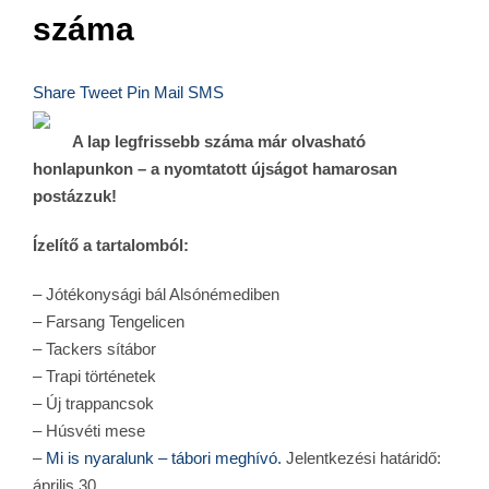
száma
Share
Tweet
Pin
Mail
SMS
A lap legfrissebb száma már olvasható
honlapunkon – a nyomtatott újságot hamarosan
postázzuk!
Ízelítő a tartalomból:
– Jótékonysági bál Alsónémediben
– Farsang Tengelicen
– Tackers sítábor
– Trapi történetek
– Új trappancsok
– Húsvéti mese
–
Mi is nyaralunk – tábori meghívó
.
Jelentkezési határidő:
április 30.