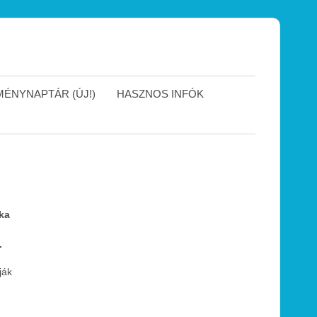
ÉNYNAPTÁR (ÚJ!)
HASZNOS INFÓK
ika
.
ják