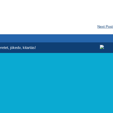
Next Pos
etet, jókedv, kitartás!