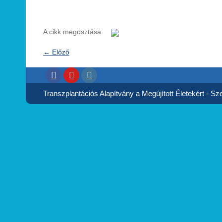
A cikk megosztása
←
Előző
Transzplantációs Alapítvány a Megújított Életekért - Szer