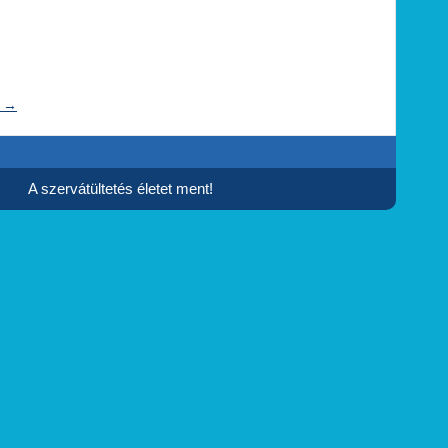
t
→
A szervátültetés életet ment!