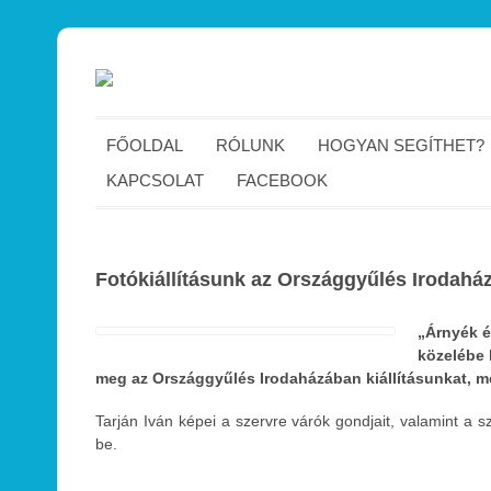
FŐOLDAL
RÓLUNK
HOGYAN SEGÍTHET?
KAPCSOLAT
FACEBOOK
Fotókiállításunk az Országgyűlés Irodaház
„Árnyék é
közelébe 
meg az Országgyűlés Irodaházában kiállításunkat, me
Tarján Iván képei a szervre várók gondjait, valamint a s
be.