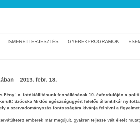
ISMERETTERJESZTÉS
GYEREKPROGRAMOK
ESEM
ában – 2013. febr. 18.
s Fény” c. fotókiállításunk fennállásának 10. évfordulóján a polit
került: Szócska Miklós egészségügyért felelős államtitkár nyitotta
ly a szervadományozás fontosságára kívánja felhívni a figyelmet
zervátültetett emberek már megújult, gyakran teljessé vált életét mutat