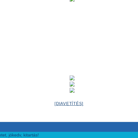
[DIAVETÍTÉS]
et, jókedv, kitartás!