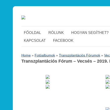
FŐOLDAL
RÓLUNK
HOGYAN SEGÍTHET?
KAPCSOLAT
FACEBOOK
Home
»
Fotóalbumok
»
Transzplantációs Fórumok
»
Vec
Transzplantációs Fórum – Vecsés – 2019. H