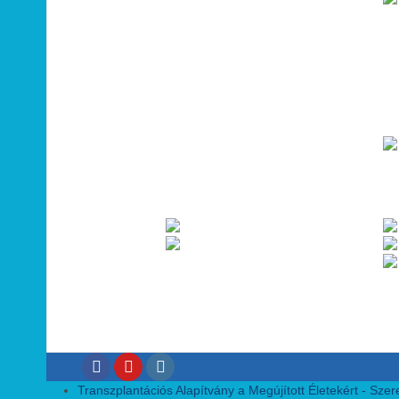
Transzplantációs Alapítvány a Megújított Életekért - Szeret