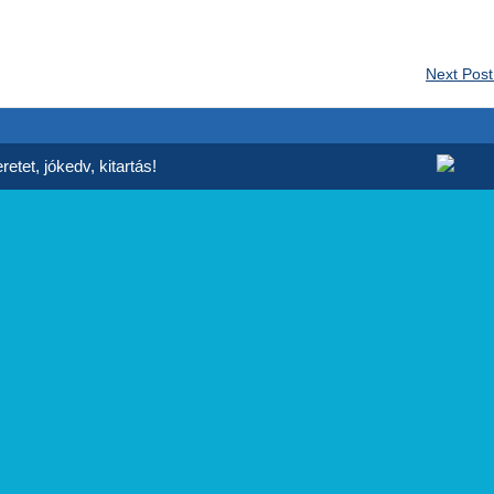
Next Pos
etet, jókedv, kitartás!