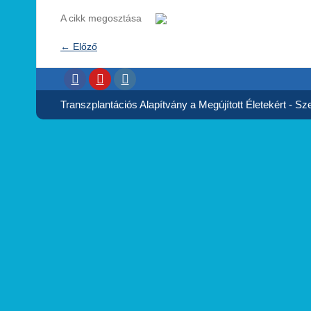
A cikk megosztása
←
Előző
Transzplantációs Alapítvány a Megújított Életekért - Szer