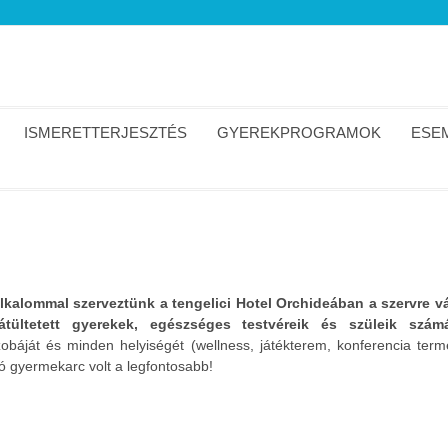
ISMERETTERJESZTÉS
GYEREKPROGRAMOK
ESEM
lkalommal szerveztünk a tengelici Hotel Orchideában a szervre v
átültetett gyerekek, egészséges testvéreik és szüleik szám
zobáját és minden helyiségét (wellness, játékterem, konferencia term
 gyermekarc volt a legfontosabb!