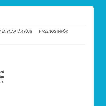
ÉNYNAPTÁR (ÚJ!)
HASZNOS INFÓK
áró
ára
ek,