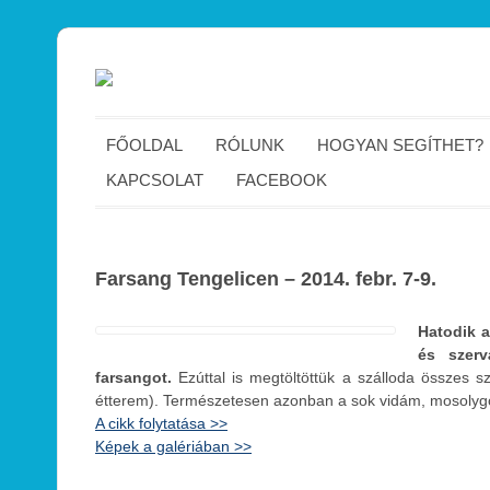
FŐOLDAL
RÓLUNK
HOGYAN SEGÍTHET?
KAPCSOLAT
FACEBOOK
Farsang Tengelicen – 2014. febr. 7-9.
Hatodik a
és szerv
farsangot.
Ezúttal is megtöltöttük a szálloda összes s
étterem). Természetesen azonban a sok vidám, mosolygó
A cikk folytatása >>
Képek a galériában >>