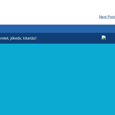
Next Pos
etet, jókedv, kitartás!