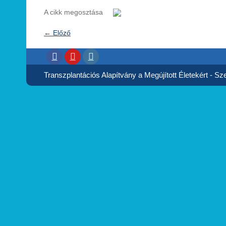
A cikk megosztása
←
Előző
Transzplantációs Alapítvány a Megújított Életekért - Szer