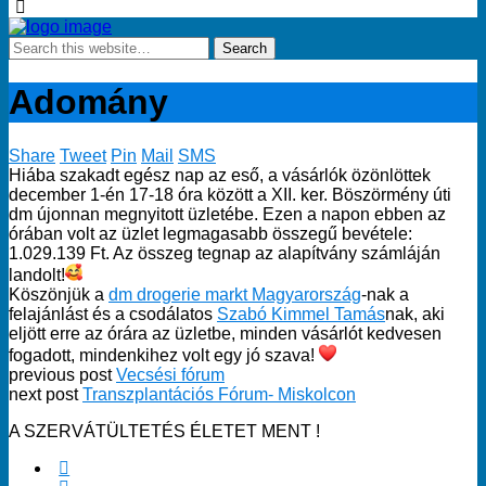
Adomány
Share
Tweet
Pin
Mail
SMS
Hiába szakadt egész nap az eső, a vásárlók özönlöttek
december 1-én 17-18 óra között a XII. ker. Böszörmény úti
dm újonnan megnyitott üzletébe. Ezen a napon ebben az
órában volt az üzlet legmagasabb összegű bevétele:
1.029.139 Ft. Az összeg tegnap az alapítvány számláján
landolt!
Köszönjük a
dm drogerie markt Magyarország
-nak a
felajánlást és a csodálatos
Szabó Kimmel Tamás
nak, aki
eljött erre az órára az üzletbe, minden vásárlót kedvesen
fogadott, mindenkihez volt egy jó szava!
previous post
Vecsési fórum
next post
Transzplantációs Fórum- Miskolcon
A SZERVÁTÜLTETÉS ÉLETET MENT !