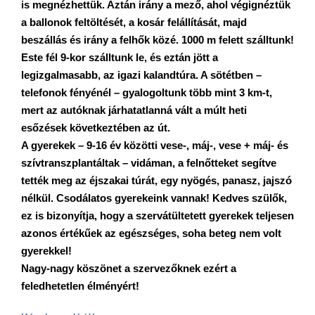
is megnézhettük. Aztán irány a mező, ahol végignéztük
a ballonok feltöltését, a kosár felállítását, majd
beszállás és irány a felhők közé. 1000 m felett szálltunk!
Este fél 9-kor szálltunk le, és eztán jött a
legizgalmasabb, az igazi kalandtúra. A sötétben –
telefonok fényénél – gyalogoltunk több mint 3 km-t,
mert az autóknak járhatatlanná vált a múlt heti
esőzések következtében az út.
A gyerekek – 9-16 év közötti vese-, máj-, vese + máj- és
szívtranszplantáltak – vidáman, a felnőtteket segítve
tették meg az éjszakai túrát, egy nyögés, panasz, jajszó
nélkül. Csodálatos gyerekeink vannak! Kedves szülők,
ez is bizonyítja, hogy a szervátültetett gyerekek teljesen
azonos értékűek az egészséges, soha beteg nem volt
gyerekkel!
Nagy-nagy köszönet a szervezőknek ezért a
feledhetetlen élményért!