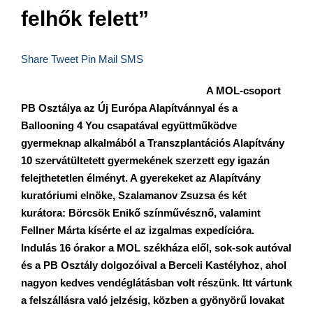
felhők felett”
Share
Tweet
Pin
Mail
SMS
A MOL-csoport
PB Osztálya az Új Európa Alapítvánnyal és a
Ballooning 4 You csapatával együttműködve
gyermeknap alkalmából a Transzplantációs Alapítvány
10 szervátültetett gyermekének szerzett egy igazán
felejthetetlen élményt. A gyerekeket az Alapítvány
kuratóriumi elnöke, Szalamanov Zsuzsa és két
kurátora: Börcsök Enikő színművésznő, valamint
Fellner Márta kísérte el az izgalmas expedícióra.
Indulás 16 órakor a MOL székháza elől, sok-sok autóval
és a PB Osztály dolgozóival a
Berceli Kastélyhoz, ahol
nagyon kedves vendéglátásban volt részünk. Itt vártunk
a felszállásra való jelzésig, közben a gyönyörű lovakat