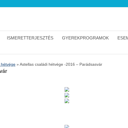
ISMERETTERJESZTÉS
GYEREKPROGRAMOK
ESEM
i hétvége
»
Astellas családi hétvége -2016 – Parádsasvár
vár