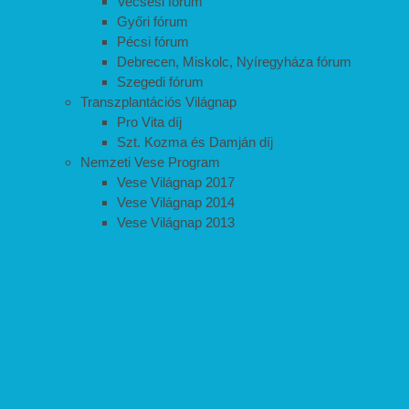
Vecsési fórum
Győri fórum
Pécsi fórum
Debrecen, Miskolc, Nyíregyháza fórum
Szegedi fórum
Transzplantációs Világnap
Pro Vita díj
Szt. Kozma és Damján díj
Nemzeti Vese Program
Vese Világnap 2017
Vese Világnap 2014
Vese Világnap 2013
Hegyvidék Napok
Kutatók Éjszakája
Plakátpályázat
GYEREKPROGRAMOK
Őszi családi hétvége
Őszi családi hétvége 2017- 2025
Astellas családi hétvége 2012-2016.
Astellas hétvége 2008-2011
Farsang