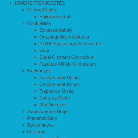
ISMERETTERJESZTÉS
Szervátültetés
Sajtótájékoztató
Fotókiállítás
Dunaszerdahely
Országgyűlés Irodaháza
SOTE Egészségtudományi Kar
Győr
Budai Ciszterci Gimnázium
Fazekas Mihály Gimnázium
Kiadványok
Csudamadár Újság
Csudamadár Könyv
Trappancs Újság
Esély az Életre
Mérföldkövek
Alapítványunk filmjei
Prezentációink
Tanulmányok
Fórumok