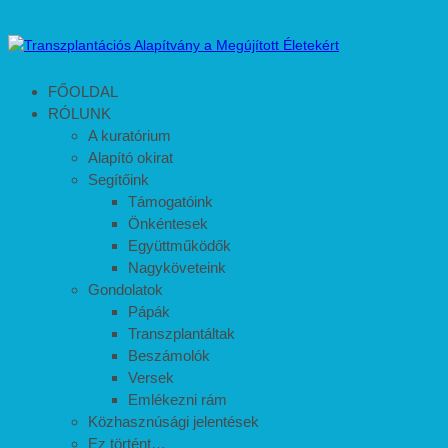
FŐOLDAL
RÓLUNK
A kuratórium
Alapító okirat
Segítőink
Támogatóink
Önkéntesek
Együttműködők
Nagyköveteink
Gondolatok
Pápák
Transzplantáltak
Beszámolók
Versek
Emlékezni rám
Közhasznúsági jelentések
Ez történt…