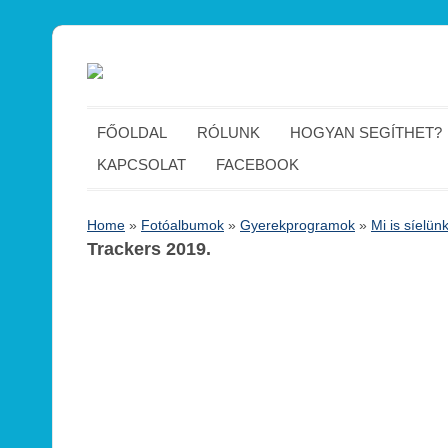
FŐOLDAL
RÓLUNK
HOGYAN SEGÍTHET?
KAPCSOLAT
FACEBOOK
Home
»
Fotóalbumok
»
Gyerekprogramok
»
Mi is síelün
Trackers 2019.