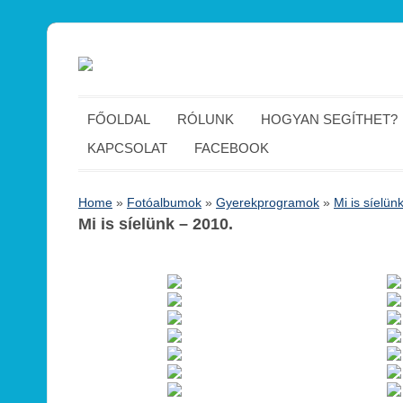
FŐOLDAL
RÓLUNK
HOGYAN SEGÍTHET?
KAPCSOLAT
FACEBOOK
Home
»
Fotóalbumok
»
Gyerekprogramok
»
Mi is síelün
Mi is síelünk – 2010.