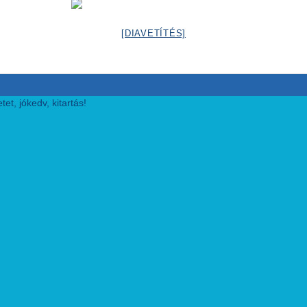
[DIAVETÍTÉS]
et, jókedv, kitartás!