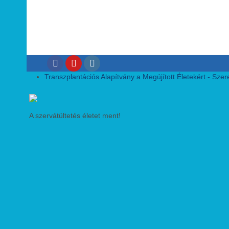
Transzplantációs Alapítvány a Megújított Életekért - Szeret
A szervátültetés életet ment!