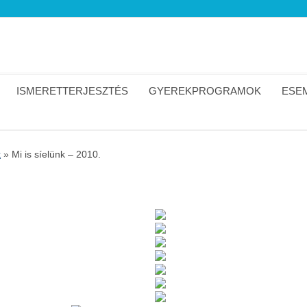
ISMERETTERJESZTÉS
GYEREKPROGRAMOK
ESEM
k
»
Mi is síelünk – 2010.