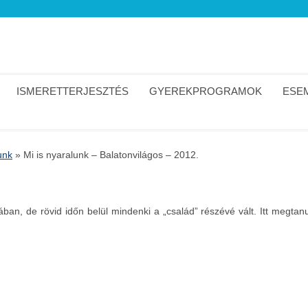
ISMERETTERJESZTÉS
GYEREKPROGRAMOK
ESEM
unk
»
Mi is nyaralunk – Balatonvilágos – 2012.
ban, de rövid időn belül mindenki a „család” részévé vált. Itt megtanul