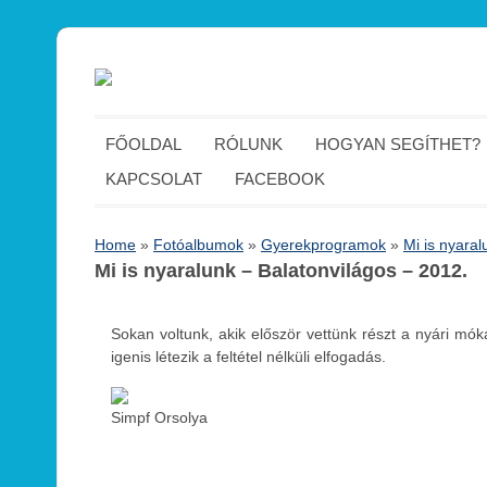
FŐOLDAL
RÓLUNK
HOGYAN SEGÍTHET?
KAPCSOLAT
FACEBOOK
Home
»
Fotóalbumok
»
Gyerekprogramok
»
Mi is nyaral
Mi is nyaralunk – Balatonvilágos – 2012.
Sokan voltunk, akik először vettünk részt a nyári móká
igenis létezik a feltétel nélküli elfogadás.
Simpf Orsolya