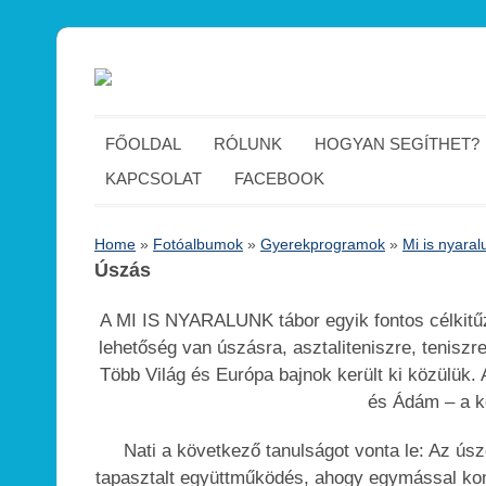
FŐOLDAL
RÓLUNK
HOGYAN SEGÍTHET?
KAPCSOLAT
FACEBOOK
Home
»
Fotóalbumok
»
Gyerekprogramok
»
Mi is nyaral
Úszás
A MI IS NYARALUNK tábor egyik fontos célkitűzé
lehetőség van úszásra, asztaliteniszre, teniszr
Több Világ és Európa bajnok került ki közülük. 
és Ádám – a k
Nati a következő tanulságot vonta le: Az úsz
tapasztalt együttműködés, ahogy egymással kom