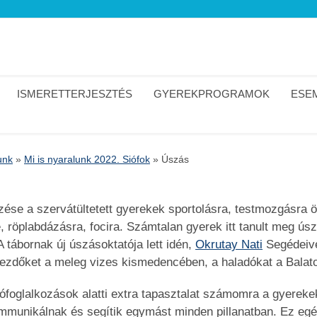
ISMERETTERJESZTÉS
GYEREKPROGRAMOK
ESEM
unk
»
Mi is nyaralunk 2022. Siófok
»
Úszás
se a szervátültetett gyerekek sportolásra, testmozgásra ösz
e, röplabdázásra, focira. Számtalan gyerek itt tanult meg ús
A tábornak új úszásoktatója lett idén,
Okrutay Nati
Segédeive
ezdőket a meleg vizes kismedencében, a haladókat a Balato
ófoglalkozások alatti extra tapasztalat számomra a gyereke
munikálnak és segítik egymást minden pillanatban. Ez egész