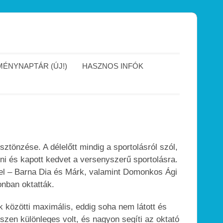
ÉNYNAPTÁR (ÚJ!)
HASZNOS INFÓK
tönzése. A délelőtt mindig a sportolásról szól,
zni és kapott kedvet a versenyszerű sportolásra.
l – Barna Dia és Márk, valamint Domonkos Ági
nban oktatták.
k közötti maximális, eddig soha nem látott és
en különleges volt, és nagyon segíti az oktató