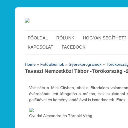
FŐOLDAL
RÓLUNK
HOGYAN SEGÍTHET?
KAPCSOLAT
FACEBOOK
Home
»
Fotóalbumok
»
Gyerekprogramok
»
Törökország
Tavaszi Nemzetközi Tábor -Törökország -
Volt séta a Mini Cityben, ahol a Birodalom valamen
óvárosában tett látogatás a múltba, sok szultánnal e
golfütővel és kemény labdájával is ismerkedtek. Ettek, 
Gyurkó Alexandra és Tárnoki Virág