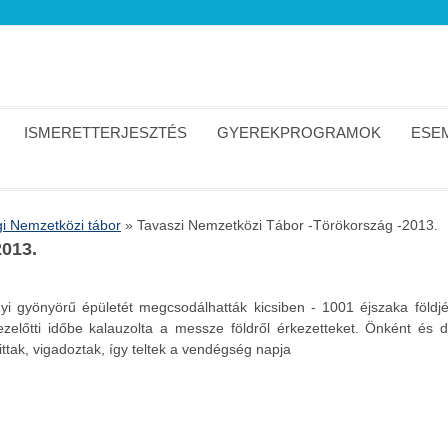
ISMERETTERJESZTÉS
GYEREKPROGRAMOK
ESEM
i Nemzetközi tábor
»
Tavaszi Nemzetközi Tábor -Törökország -2013.
2013.
nyi gyönyörű épületét megcsodálhatták kicsiben - 1001 éjszaka föl
zelőtti időbe kalauzolta a messze földről érkezetteket. Önként és da
ittak, vigadoztak, így teltek a vendégség napja