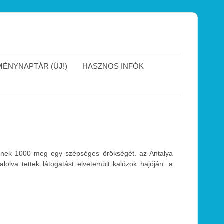
ÉNYNAPTÁR (ÚJ!)
HASZNOS INFÓK
djének 1000 meg egy szépséges örökségét. az Antalya
lolva tettek látogatást elvetemült kalózok hajóján. a