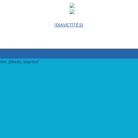
[DIAVETÍTÉS]
et, jókedv, kitartás!