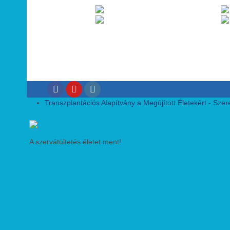
Transzplantációs Alapítvány a Megújított Életekért - Szeret
A szervátültetés életet ment!