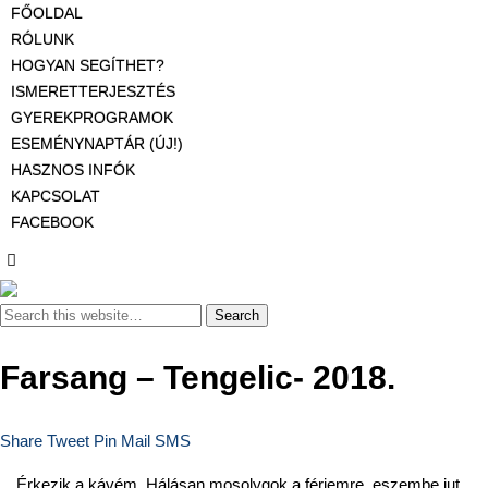
FŐOLDAL
RÓLUNK
HOGYAN SEGÍTHET?
ISMERETTERJESZTÉS
GYEREKPROGRAMOK
ESEMÉNYNAPTÁR (ÚJ!)
HASZNOS INFÓK
KAPCSOLAT
FACEBOOK
Farsang – Tengelic- 2018.
Share
Tweet
Pin
Mail
SMS
Érkezik a kávém. Hálásan mosolygok a férjemre, eszembe jut,