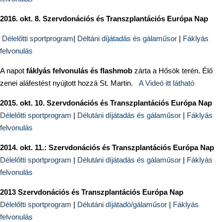
2016. okt. 8. Szervdonációs és Transzplantációs Európa Nap
Délelőtti sportprogram
|
Déltáni díjátadás és gálaműsor
|
Fáklyás
felvonulás
A napot
fáklyás felvonulás és flashmob
zárta a Hősök terén. Élő
zenei aláfestést nyújtott hozzá St. Martin.
A Videó itt látható
2015. okt. 10. Szervdonációs és Transzplantációs Európa Nap
Délelőtti sportprogram
|
Délutáni díjátadás és gálaműsor
|
Fáklyás
felvonulás
2014. okt. 11.: Szervdonációs és Transzplantációs Európa Nap
Délelőtti sportprogram
|
Délutáni díjátadás és gálaműsor
|
Fáklyás
felvonulás
2013 Szervdonációs és Transzplantációs Európa Nap
Délelőtti sportprogram
|
Délutáni díjátadó/gálaműsor
|
Fáklyás
felvonulás