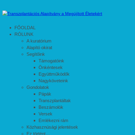
FŐOLDAL
RÓLUNK
A kuratórium
Alapító okirat
Segítőink
Támogatóink
Önkéntesek
Együttműködők
Nagyköveteink
Gondolatok
Pápák
Transzplantáltak
Beszámolók
Versek
Emlékezni rám
Közhasznúsági jelentések
Ez történt…