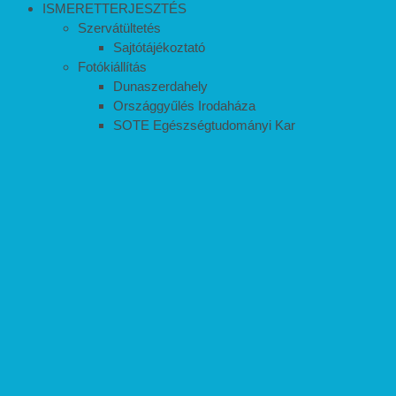
ISMERETTERJESZTÉS
Szervátültetés
Sajtótájékoztató
Fotókiállítás
Dunaszerdahely
Országgyűlés Irodaháza
SOTE Egészségtudományi Kar
Győr
Budai Ciszterci Gimnázium
Fazekas Mihály Gimnázium
Kiadványok
Csudamadár Újság
Csudamadár Könyv
Trappancs Újság
Esély az Életre
Mérföldkövek
Alapítványunk filmjei
Prezentációink
Tanulmányok
Fórumok