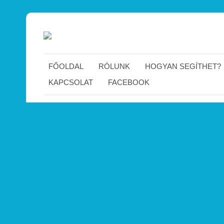
FŐOLDAL
RÓLUNK
HOGYAN SEGÍTHET?
KAPCSOLAT
FACEBOOK
Home
»
Kilencedik jótékonysági kortárs képzőművészeti 
Kilencedik jótékonysági kortárs képzőműv