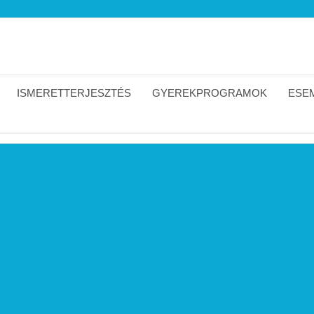
ISMERETTERJESZTÉS
GYEREKPROGRAMOK
ESEM
aukció -képek Szeicz Anita
észeti aukció -képek Szeicz Anita