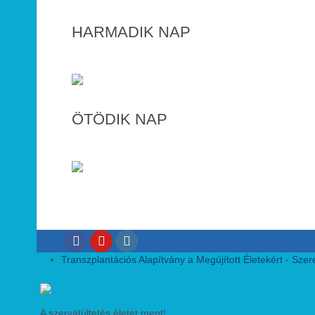
HARMADIK NAP
ÖTÖDIK NAP
Transzplantációs Alapítvány a Megújított Életekért - Szeret
A szervátültetés életet ment!