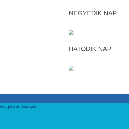
NEGYEDIK NAP
HATODIK NAP
et, jókedv, kitartás!