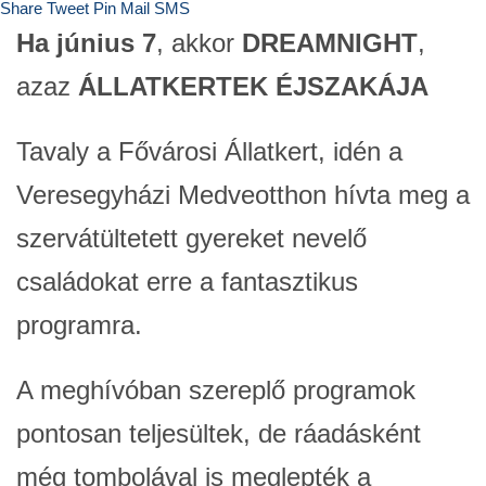
Share
Tweet
Pin
Mail
SMS
Ha június 7
, akkor
DREAMNIGHT
,
azaz
ÁLLATKERTEK ÉJSZAKÁJA
Tavaly a Fővárosi Állatkert, idén a
Veresegyházi Medveotthon hívta meg a
szervátültetett gyereket nevelő
családokat erre a fantasztikus
programra.
A meghívóban szereplő programok
pontosan teljesültek, de ráadásként
még tombolával is meglepték a